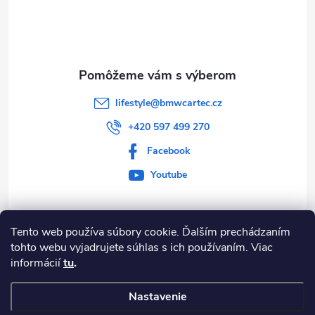
p
t
r
i
v
e
k
lifestyle
@
bmwcartec.cz
y
+420 597 499 270
v
Facebook
Youtube
ý
p
Tento web používa súbory cookie. Ďalším prechádzaním
i
Informace pro vás
tohto webu vyjadrujete súhlas s ich používaním. Viac
s
informácií
tu
.
BLOG
u
Nastavenie