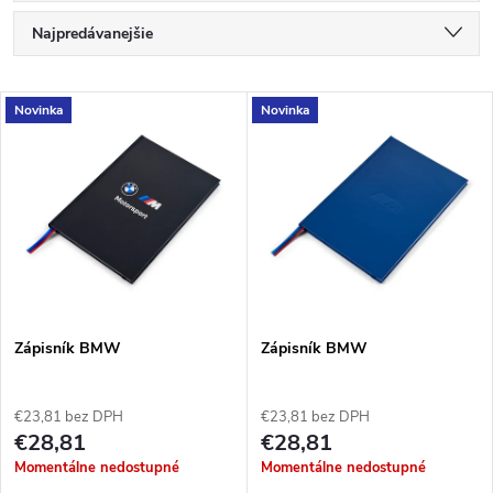
R
Najpredávanejšie
a
Najlacnejšie
V
Novinka
Novinka
Najdrahšie
d
ý
Abecedne
e
p
n
i
i
s
e
Zápisník BMW
Zápisník BMW
p
p
€23,81 bez DPH
€23,81 bez DPH
r
€28,81
€28,81
r
Momentálne nedostupné
Momentálne nedostupné