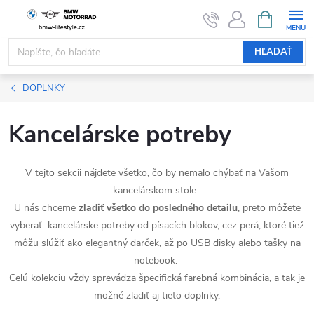
Prejsť
NÁKUPN
KOŠÍK
na
obsah
HĽADAŤ
DOPLNKY
Kancelárske potreby
V tejto sekcii nájdete všetko, čo by nemalo chýbať na Vašom
kancelárskom stole.
U nás chceme
zladiť všetko do posledného detailu
, preto môžete
vyberať kancelárske potreby od písacích blokov, cez perá, ktoré tiež
môžu slúžiť ako elegantný darček, až po USB disky alebo tašky na
notebook.
Celú kolekciu vždy sprevádza špecifická farebná kombinácia, a tak je
možné zladiť aj tieto doplnky.