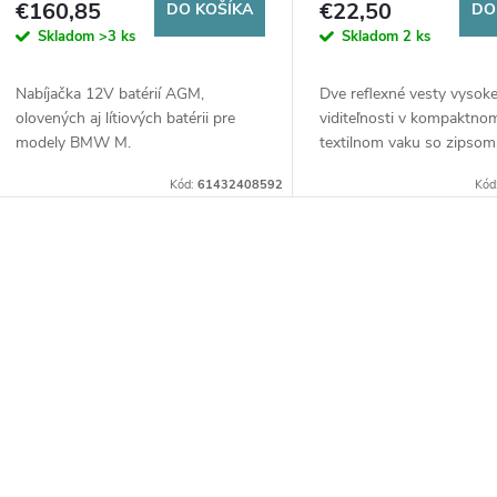
o
€160,85
€22,50
DO KOŠÍKA
DO
o
Skladom
>3 ks
Skladom
2 ks
d
d
Nabíjačka 12V batérií AGM,
Dve reflexné vesty vysoke
u
olovených aj lítiových batérii pre
viditeľnosti v kompaktno
u
modely BMW M.
textilnom vaku so zipsom
k
k
Kód:
61432408592
Kód
t
t
O
o
o
v
v
v
á
d