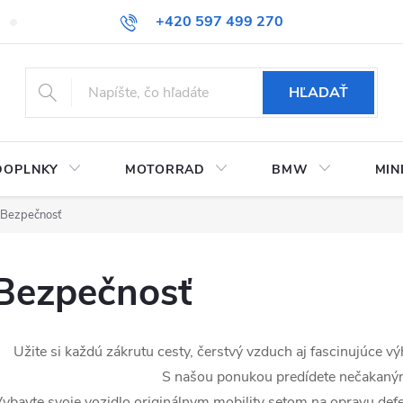
+420 597 499 270
Kontaktujte nás
Obchodné podmienky
Doprava a platby
HĽADAŤ
DOPLNKY
MOTORRAD
BMW
MIN
Bezpečnosť
Bezpečnosť
Užite si každú zákrutu cesty, čerstvý vzduch aj fascinujúce v
S našou ponukou predídete nečakaným
ybavte svoje vozidlo originálnym mobility setom na opravu defe