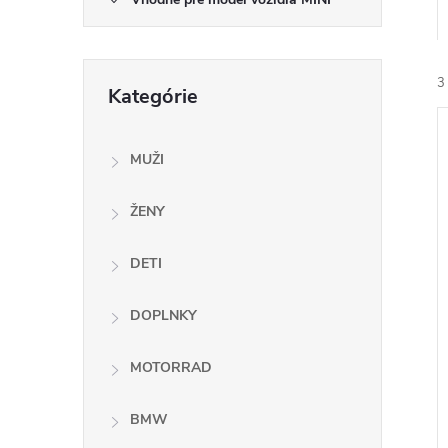
Preskočiť
3
Kategórie
kategórie
MUŽI
ŽENY
i
DETI
i
DOPLNKY
MOTORRAD
BMW