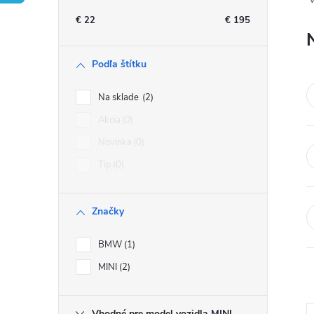
n
€
22
€
195
ý
Podľa štítku
p
Na sklade
2
a
Akcia
0
Novinka
0
n
Tip
0
e
Značky
l
BMW
1
MINI
2
Vhodné pre model vozidla MINI