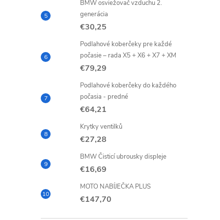
BMW osviežovač vzduchu 2.
generácia
€30,25
Podlahové koberčeky pre každé
počasie – rada X5 + X6 + X7 + XM
€79,29
Podlahové koberčeky do každého
počasia - predné
€64,21
Krytky ventilků
€27,28
BMW Čisticí ubrousky displeje
€16,69
MOTO NABÍJEČKA PLUS
€147,70