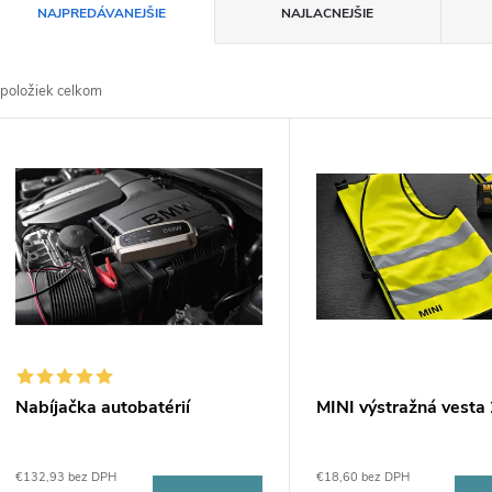
R
NAJPREDÁVANEJŠIE
NAJLACNEJŠIE
a
položiek celkom
d
V
e
ý
n
p
e
s
p
p
Nabíjačka autobatérií
MINI výstražná vesta
r
r
€132,93 bez DPH
€18,60 bez DPH