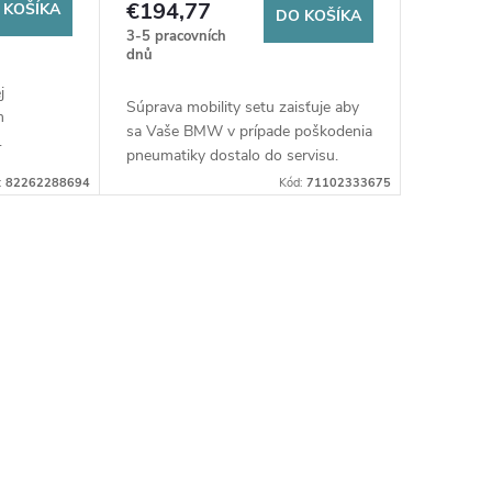
€194,77
 KOŠÍKA
DO KOŠÍKA
3-5 pracovních
dnů
j
Súprava mobility setu zaisťuje aby
m
sa Vaše BMW v prípade poškodenia
.
pneumatiky dostalo do servisu.
:
82262288694
Kód:
71102333675