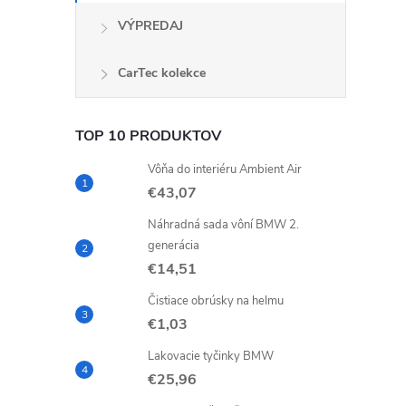
i
VÝPREDAJ
CarTec kolekce
TOP 10 PRODUKTOV
Vôňa do interiéru Ambient Air
€43,07
Náhradná sada vôní BMW 2.
generácia
€14,51
Čistiace obrúsky na helmu
€1,03
Lakovacie tyčinky BMW
€25,96