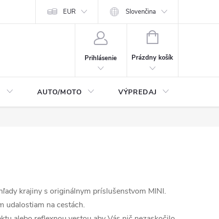
Moja objednávka
EUR
Podmienky ochrany osobných údajov
Slovenčina
Kontakty
NÁKUPNÝ
KOŠÍK
Prázdny košík
Prihlásenie
I
AUTO/MOTO
VÝPREDAJ
CarTec
ýhľady krajiny s originálnym príslušenstvom MINI.
 udalostiam na cestách.
ktu alebo reflexnou vestou aby Vás nič nezaskočilo.