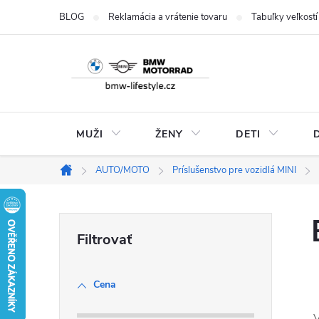
Prejsť
BLOG
Reklamácia a vrátenie tovaru
Tabuľky veľkostí
na
obsah
MUŽI
ŽENY
DETI
AUTO/MOTO
Príslušenstvo pre vozidlá MINI
Domov
B
o
Cena
č
V