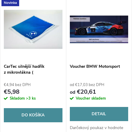
V
Novinka
Najdrahšie
d
ý
Abecedne
e
p
n
i
i
s
e
CarTec silnější hadřík
Voucher BMW Motorsport
z mikrovlákna (
p
p
€4,94 bez DPH
od €17,03 bez DPH
r
€5,98
€20,61
od
r
Skladom
>3 ks
Voucher skladem
o
o
DETAIL
DO KOŠÍKA
d
d
Darčekový poukaz v hodnote