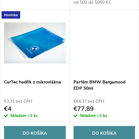
u
od 500 do 5000 Kč.
u
Novinka
k
k
t
t
o
o
v
v
CarTec hadřík z mikrovlákna
Parfém BMW Bergamood
EDP 50ml
€3,31 bez DPH
€64,37 bez DPH
€4
€77,89
Skladom
>3 ks
Skladom
>3 ks
DO KOŠÍKA
DO KOŠÍKA