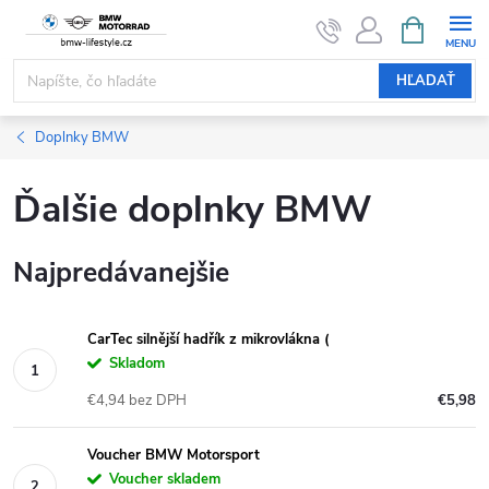
Prejsť
NÁKUPN
KOŠÍK
na
obsah
HĽADAŤ
Doplnky BMW
Ďalšie doplnky BMW
Najpredávanejšie
CarTec silnější hadřík z mikrovlákna (
Skladom
€4,94 bez DPH
€5,98
Voucher BMW Motorsport
Voucher skladem