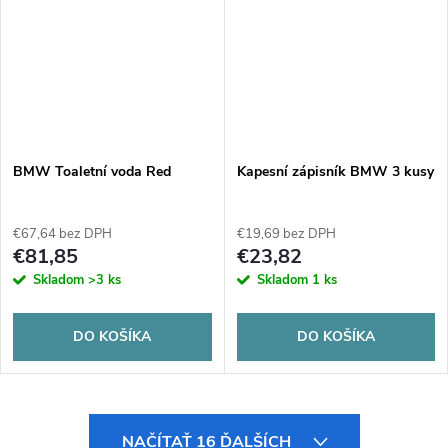
BMW Toaletní voda Red
Kapesní zápisník BMW 3 kusy
€67,64 bez DPH
€19,69 bez DPH
€81,85
€23,82
Skladom
>3 ks
Skladom
1 ks
DO KOŠÍKA
DO KOŠÍKA
O
NAČÍTAŤ 16 ĎALŠÍCH