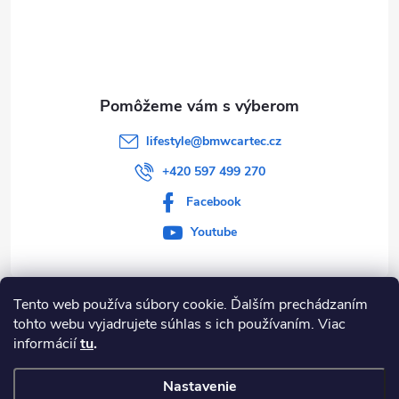
ä
k
t
y
v
i
ý
e
lifestyle
@
bmwcartec.cz
p
+420 597 499 270
i
Facebook
s
Youtube
u
Tento web používa súbory cookie. Ďalším prechádzaním
Informace pro vás
tohto webu vyjadrujete súhlas s ich používaním. Viac
informácií
tu
.
BLOG
Nastavenie