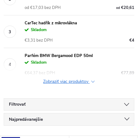
od €17,03 bez DPH
€20,61
od
CarTec hadřík z mikrovlákna
Skladom
€3,31 bez DPH
€4
Parfém BMW Bergamood EDP 50ml
Skladom
€64,37 bez DPH
€77,89
Zobraziť viac produktov
Filtrovať
R
Najpredávanejšie
a
Najlacnejšie