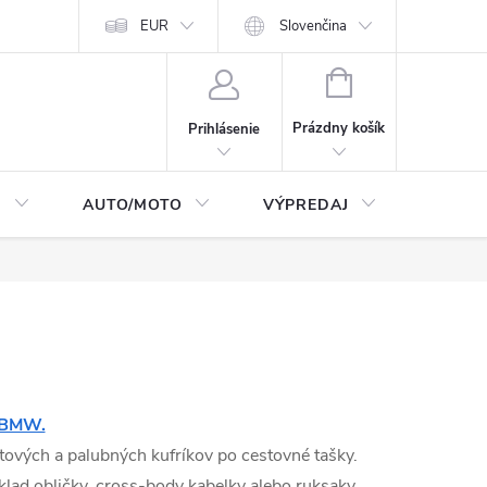
Moja objednávka
EUR
Podmienky ochrany osobných údajov
Slovenčina
Kontakty
NÁKUPNÝ
KOŠÍK
Prázdny košík
Prihlásenie
I
AUTO/MOTO
VÝPREDAJ
CarTec
BMW.
stových a palubných kufríkov po cestovné tašky.
lad obličky, cross-body kabelky alebo ruksaky.