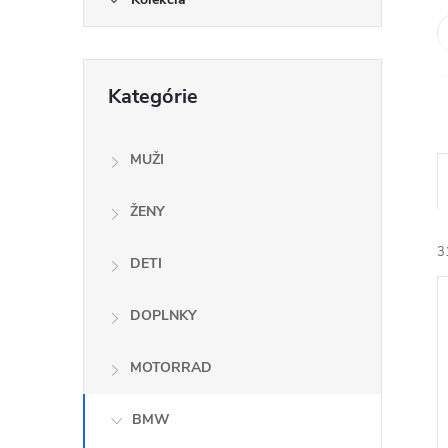
Preskočiť
Kategórie
kategórie
MUŽI
ŽENY
3
DETI
DOPLNKY
MOTORRAD
i
BMW