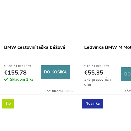
BMW cestovní taška béžová
Ledvinka BMW M Mot
€128,74 bez DPH
€45,74 bez DPH
€155,78
€55,35
DO KOŠÍKA
DO
Skladom
1 ks
3-5 pracovních
dnů
Kód:
80225B5F638
Kód
Tip
Novinka