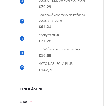
počasie – rada X5 + X6 + X7 + XM
€79,29
Podlahové koberčeky do každého
počasia - predné
€64,21
Krytky ventilků
€27,28
BMW Čisticí ubrousky displeje
€16,69
MOTO NABÍJEČKA PLUS
€147,70
PRIHLÁSENIE
E-mail