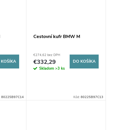
M
Cestovní kufr BMW M
€274,62 bez DPH
€332,29
 KOŠÍKA
DO KOŠÍKA
Skladom
>3 ks
:
80225B97C14
Kód:
80225B97C13