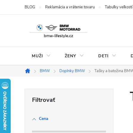
Prejsť
BLOG
Reklamácia a vrátenie tovaru
Tabuľky veľkostí
na
obsah
MUŽI
ŽENY
DETI
BMW
Doplnky BMW
Tašky a batožina BM
Domov
B
o
Cena
č