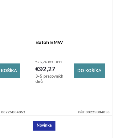
Batoh BMW
€76,26 bez DPH
€92,27
 KOŠÍKA
DO KOŠÍKA
3-5 pracovních
dnů
:
80225B84053
Kód:
80225B84056
Novinka