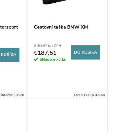
torsport
Cestovní taška BMW XM
€154,97 bez DPH
€187,51
DO KOŠÍKA
 KOŠÍKA
Skladom
>3 ks
:
80225B5D128
Kód:
61445A1D0A8