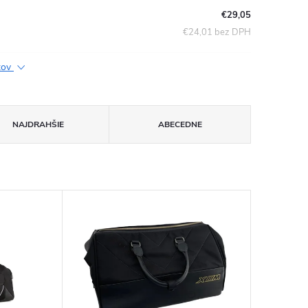
€29,05
€24,01 bez DPH
ktov
NAJDRAHŠIE
ABECEDNE