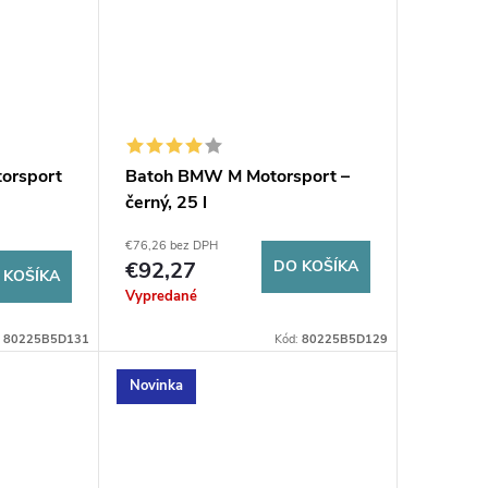
orsport
Batoh BMW M Motorsport –
černý, 25 l
€76,26 bez DPH
€92,27
DO KOŠÍKA
 KOŠÍKA
Vypredané
:
80225B5D131
Kód:
80225B5D129
Novinka