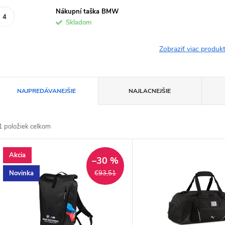
Nákupní taška BMW
Skladom
Zobraziť viac produ
R
NAJPREDÁVANEJŠIE
NAJLACNEJŠIE
a
1
položiek celkom
d
V
Akcia
e
–30 %
ý
Novinka
€93,51
n
p