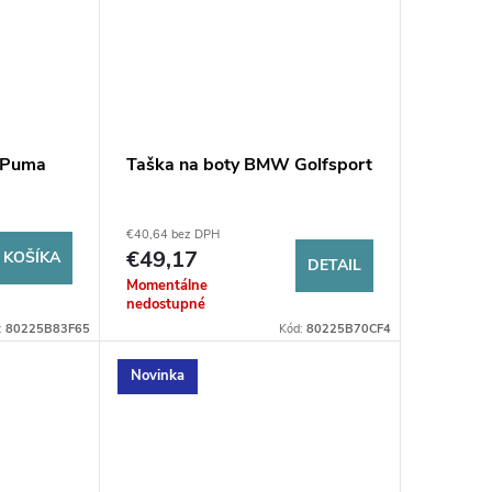
 Puma
Taška na boty BMW Golfsport
€40,64 bez DPH
€49,17
 KOŠÍKA
DETAIL
Momentálne
nedostupné
:
80225B83F65
Kód:
80225B70CF4
Novinka