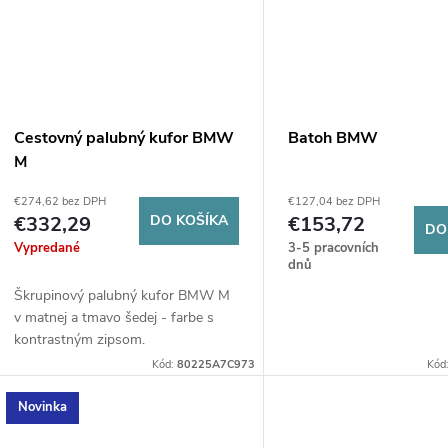
Cestovný palubný kufor BMW
Batoh BMW
M
€274,62 bez DPH
€127,04 bez DPH
€332,29
DO KOŠÍKA
€153,72
DO
Vypredané
3-5 pracovních
dnů
Škrupinový palubný kufor BMW M
v matnej a tmavo šedej - farbe s
kontrastným zipsom.
Kód:
80225A7C973
Kód
Novinka