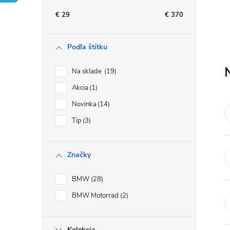
n
€
29
€
370
ý
Podľa štítku
p
Na sklade
19
a
Akcia
1
Novinka
14
n
Tip
3
e
Značky
l
BMW
28
BMW Motorrad
2
Kolekcia