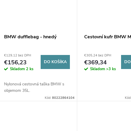
BMW dufflebag - hnedý
Cestovní kufr BMW 
€129,12 bez DPH
€305,24 bez DPH
€156,23
€369,34
DO KOŠÍKA
DO
Skladom
2 ks
Skladom
>3 ks
Nylonová cestovná taška BMW s
objemom 35L.
Kód:
80222864104
Kód