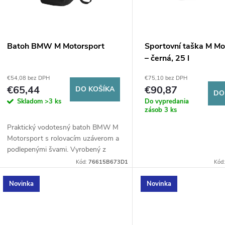
e
s
p
p
Batoh BMW M Motorsport
Sportovní taška M Mo
r
– černá, 25 l
r
€54,08 bez DPH
€75,10 bez DPH
o
€65,44
€90,87
DO KOŠÍKA
o
DO
Skladom
>3 ks
Do vypredania
d
zásob
3 ks
d
Praktický vodotesný batoh BMW M
u
Motorsport s rolovacím uzáverom a
u
podlepenými švami. Vyrobený z
k
odolného materiálu 600D s TPU
Kód:
76615B673D1
Kód
k
membránou. Ideálny spoločník pre
t
fanúšikov BMW do...
Novinka
Novinka
t
o