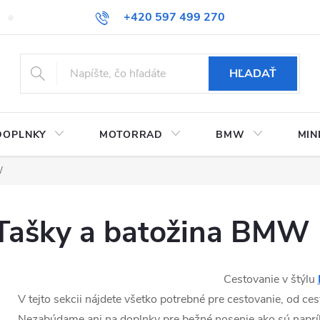
+420 597 499 270
Kontaktujte nás
Obchodné podmienky
Doprava a platby
HĽADAŤ
DOPLNKY
MOTORRAD
BMW
MIN
W
Tašky a batožina BMW
Cestovanie v štýlu
V tejto sekcii nájdete všetko potrebné pre cestovanie, od ce
Nezabúdame ani na doplnky pre bežné nosenie ako sú naprík