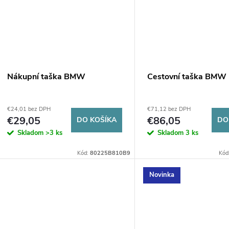
o
v
v
Nákupní taška BMW
Cestovní taška BMW
€24,01 bez DPH
€71,12 bez DPH
€29,05
€86,05
DO KOŠÍKA
DO
Skladom
>3 ks
Skladom
3 ks
Kód:
80225B810B9
Kód
Novinka