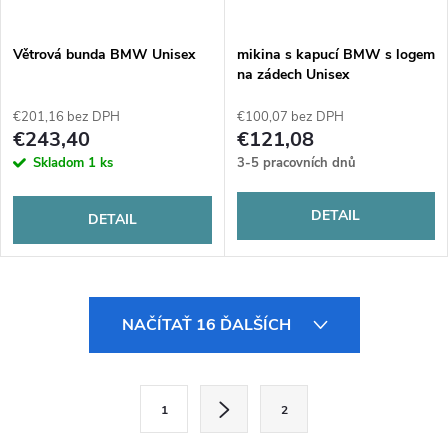
Větrová bunda BMW Unisex
mikina s kapucí BMW s logem
na zádech Unisex
€201,16 bez DPH
€100,07 bez DPH
€243,40
€121,08
Skladom
1 ks
3-5 pracovních dnů
DETAIL
DETAIL
O
NAČÍTAŤ 16 ĎALŠÍCH
v
l
S
1
2
t
á