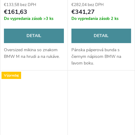
€133,58 bez DPH
€282,04 bez DPH
€161,63
€341,27
Do vypredania zásob
>3 ks
Do vypredania zásob
2 ks
DETAIL
DETAIL
Oversized mikina so znakom
Pánska páperová bunda s
BMW M na hrudi a na rukáve.
čiernym nápisom BMW na
ľavom boku.
Výpredaj