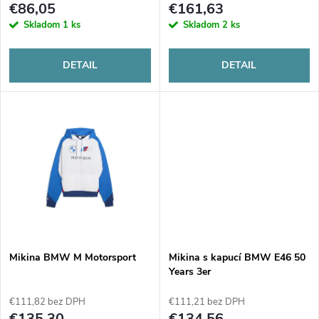
r
€86,05
€161,63
r
Skladom
1 ks
Skladom
2 ks
o
o
DETAIL
DETAIL
d
d
u
u
k
k
t
t
o
o
v
Mikina BMW M Motorsport
Mikina s kapucí BMW E46 50
v
Years 3er
€111,82 bez DPH
€111,21 bez DPH
€135,30
€134,56