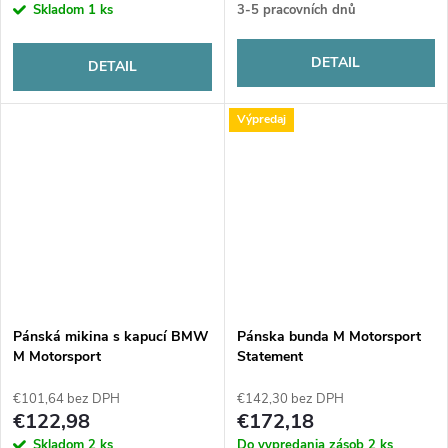
Skladom
1 ks
3-5 pracovních dnů
DETAIL
DETAIL
Výpredaj
Pánská mikina s kapucí BMW
Pánska bunda M Motorsport
M Motorsport
Statement
€101,64 bez DPH
€142,30 bez DPH
€122,98
€172,18
Skladom
2 ks
Do vypredania zásob
2 ks