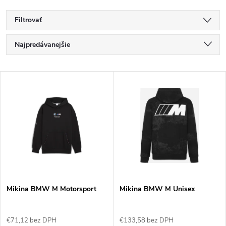
Filtrovať
R
Najpredávanejšie
a
Najlacnejšie
V
Najdrahšie
d
ý
Abecedne
e
p
n
i
i
s
e
Mikina BMW M Motorsport
Mikina BMW M Unisex
p
p
€71,12 bez DPH
€133,58 bez DPH