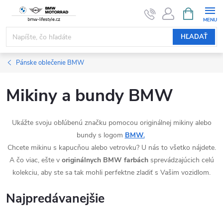
Prejsť
NÁKUPN
KOŠÍK
na
obsah
HĽADAŤ
Pánske oblečenie BMW
Mikiny a bundy BMW
Ukážte svoju obľúbenú značku pomocou originálnej mikiny alebo
bundy s logom
BMW.
Chcete mikinu s kapucňou alebo vetrovku? U nás to všetko nájdete.
A čo viac, ešte v
originálnych BMW farbách
sprevádzajúcich celú
kolekciu, aby ste sa tak mohli perfektne zladiť s Vašim vozidlom.
Najpredávanejšie