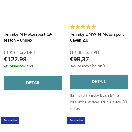
Tenisky M Motorsport CA
Tenisky BMW M Motorsport
Match – unisex
Caven 2.0
€101,64 bez DPH
€81,30 bez DPH
€122,98
€98,37
Skladom
2 ks
3-5 pracovních dnů
DETAIL
DETAIL
Ikonické tenisky klasického
basketballového strihu z éry 80.
rokov.
Novinka
Novinka