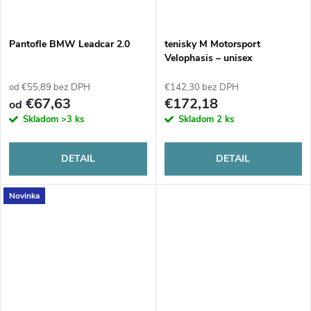
o
o
v
Pantofle BMW Leadcar 2.0
tenisky M Motorsport
v
Velophasis – unisex
od €55,89 bez DPH
€142,30 bez DPH
€67,63
€172,18
od
Skladom
>3 ks
Skladom
2 ks
DETAIL
DETAIL
Novinka