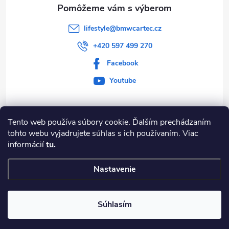
i
v
e
k
lifestyle
@
bmwcartec.cz
y
+420 597 499 270
v
Facebook
Youtube
ý
p
Tento web používa súbory cookie. Ďalším prechádzaním
i
Informace pro vás
tohto webu vyjadrujete súhlas s ich používaním. Viac
s
informácií
tu
.
BLOG
u
Nastavenie
Copyright 2026
BMW Lifestyle
. Všetky práva vyhradené.
Súhlasím
Vytvoril Shoptet