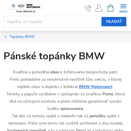
Prejsť
NÁKUPN
KOŠÍK
na
obsah
HĽADAŤ
Topánky BMW
Pánské topánky BMW
Kvalitná a pohodlná
obuv
k šoférovaniu bezpochyby patrí.
Preto pokladáme za nevyhnutné navštíviť túto sekciu, v ktorej
nájdete obuv a doplnky z kolekcie
BMW Motorsport
.
Tenisky a papuče vyrábame v spolupráci so značkou
Puma
, ktorá
dbá na výstupnú kontrolu a preto môžeme garantovať vysokú
kvalitu
spracovania
.
Tak ako sú tenisky späté s riadením tak sú
ponožky
späté s
teniskami. Preto sme tento rok rozšírili sortiment o dva modely
bavlnených ponožiek
a to s nápisom BMW M a trikolórou alebo