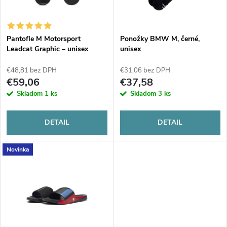
i
i
s
e
Pantofle M Motorsport
Ponožky BMW M, černé,
Leadcat Graphic – unisex
unisex
p
p
€48,81 bez DPH
€31,06 bez DPH
r
€59,06
€37,58
r
Skladom
1 ks
Skladom
3 ks
o
o
DETAIL
DETAIL
d
d
Novinka
u
u
k
k
t
t