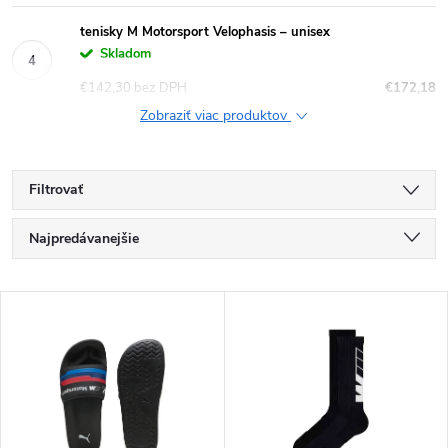
tenisky M Motorsport Velophasis – unisex
Skladom
€142,30 bez DPH
€172,18
Zobraziť viac produktov
Filtrovať
R
Najpredávanejšie
a
Najlacnejšie
V
Najdrahšie
d
ý
Abecedne
e
p
n