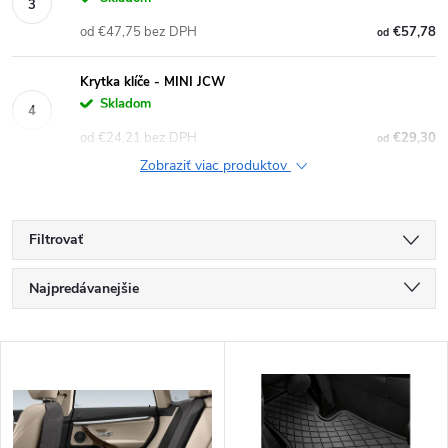
od €47,75 bez DPH
€57,78
od
Krytka klíče - MINI JCW
Skladom
od €24,21 bez DPH
€29,30
od
Zobraziť viac produktov
Filtrovať
R
Najpredávanejšie
a
Najlacnejšie
V
Najdrahšie
d
ý
Abecedne
e