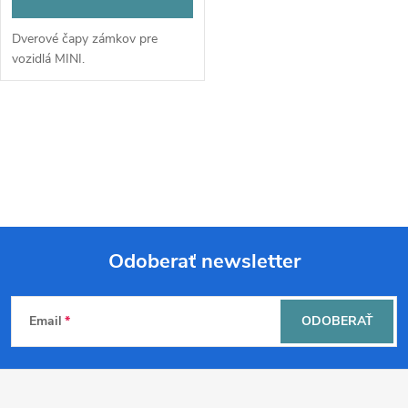
Dverové čapy zámkov pre
vozidlá MINI.
O
v
l
á
Odoberať newsletter
d
Z
a
Email
ODOBERAŤ
á
c
p
i