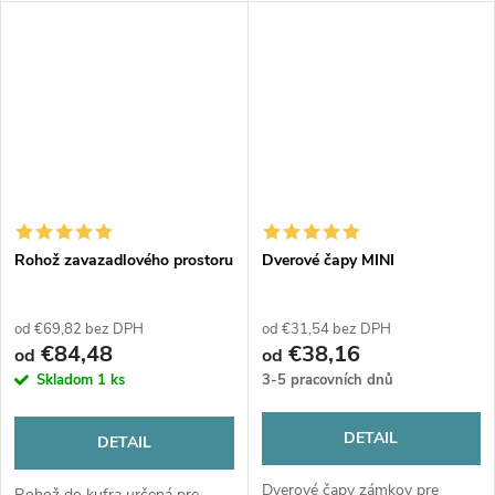
Rohož zavazadlového prostoru
Dverové čapy MINI
od €69,82 bez DPH
od €31,54 bez DPH
€84,48
€38,16
od
od
Skladom
1 ks
3-5 pracovních dnů
DETAIL
DETAIL
Dverové čapy zámkov pre
Rohož do kufra určená pre