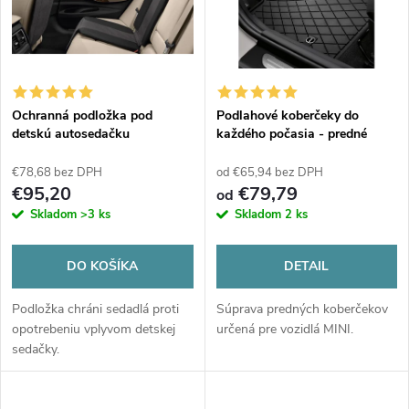
p
n
i
i
s
e
Ochranná podložka pod
Podlahové koberčeky do
detskú autosedačku
každého počasia - predné
p
p
€78,68 bez DPH
od €65,94 bez DPH
r
€95,20
€79,79
od
r
Skladom
>3 ks
Skladom
2 ks
o
o
DO KOŠÍKA
DETAIL
d
d
Podložka chráni sedadlá proti
Súprava predných koberčekov
u
opotrebeniu vplyvom detskej
určená pre vozidlá MINI.
u
sedačky.
k
k