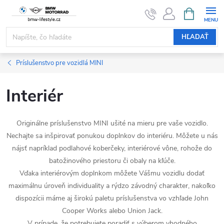
Prejsť
NÁKUPN
KOŠÍK
na
obsah
HĽADAŤ
Príslušenstvo pre vozidlá MINI
Interiér
Originálne príslušenstvo MINI ušité na mieru pre vaše vozidlo.
Nechajte sa inšpirovať ponukou doplnkov do interiéru. Môžete u nás
nájsť napríklad podlahové koberčeky, interiérové ​​vône, rohože do
batožinového priestoru či obaly na kľúče.
Vďaka interiérovým doplnkom môžete Vášmu vozidlu dodať
maximálnu úroveň individuality a rýdzo závodný charakter, nakoľko
dispozícii máme aj širokú paletu príslušenstva vo vzhľade John
Cooper Works alebo Union Jack.
V prípade, že potrebujete poradiť s výberom vhodného