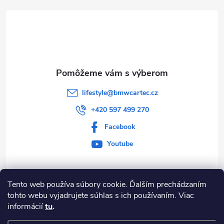
e
ä
p
t
r
i
v
e
k
lifestyle
@
bmwcartec.cz
y
+420 597 499 270
v
Facebook
Youtube
ý
p
Tento web používa súbory cookie. Ďalším prechádzaním
i
Informace pro vás
tohto webu vyjadrujete súhlas s ich používaním. Viac
s
informácií
tu
.
BLOG