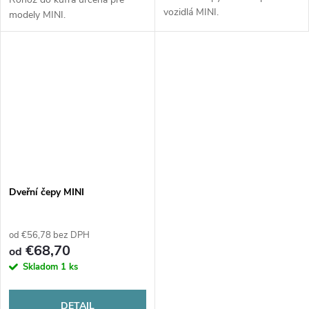
vozidlá MINI.
modely MINI.
Dveřní čepy MINI
od €56,78 bez DPH
€68,70
od
Skladom
1 ks
DETAIL