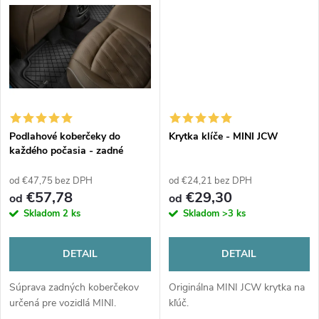
t
t
o
o
v
v
Podlahové koberčeky do
Krytka klíče - MINI JCW
každého počasia - zadné
od €47,75 bez DPH
od €24,21 bez DPH
€57,78
€29,30
od
od
Skladom
2 ks
Skladom
>3 ks
DETAIL
DETAIL
Súprava zadných koberčekov
Originálna MINI JCW krytka na
určená pre vozidlá MINI.
kľúč.