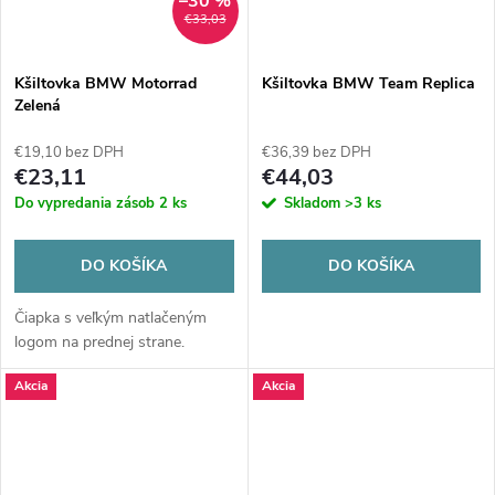
–30 %
€33,03
Kšiltovka BMW Motorrad
Kšiltovka BMW Team Replica
Zelená
€19,10 bez DPH
€36,39 bez DPH
€23,11
€44,03
Do vypredania zásob
2 ks
Skladom
>3 ks
DO KOŠÍKA
DO KOŠÍKA
Čiapka s veľkým natlačeným
logom na prednej strane.
Akcia
Akcia