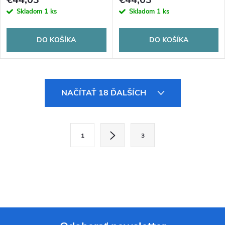
Skladom
1 ks
Skladom
1 ks
DO KOŠÍKA
DO KOŠÍKA
O
NAČÍTAŤ 18 ĎALŠÍCH
v
l
S
1
3
t
á
r
d
á
a
n
k
c
o