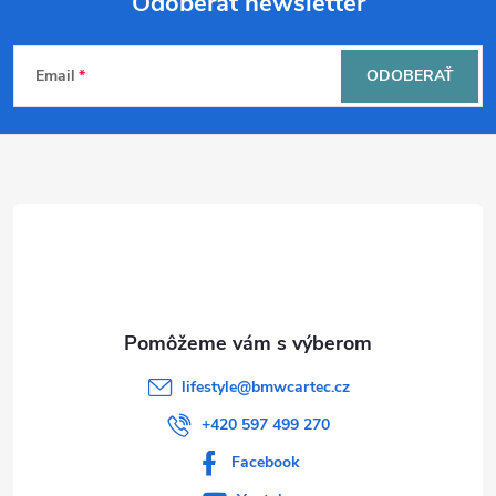
i
Odoberať newsletter
v
a
Z
e
n
Email
ODOBERAŤ
p
á
i
e
r
p
v
ä
k
t
y
v
i
ý
e
lifestyle
@
bmwcartec.cz
p
+420 597 499 270
i
Facebook
s