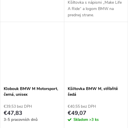
Kšiltovka s nápismi „Make Life
A Ride“ a logom BMW na
prednej strane.
Klobouk BMW M Motorsport,
Kšiltovka BMW M, stříbřitě
černá, unisex
šedá
€39,53 bez DPH
€40,55 bez DPH
€47,83
€49,07
3-5 pracovních dnů
Skladom
>3 ks