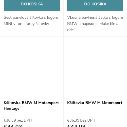
DO KOŠÍKA
DO KOŠÍKA
Šesť panelová šiltovka s logom
Vkusná bavlnená šatka s logom
MINI v tóne farby šiltovky.
BMW a nápisom "Make life a
ride".
Kšiltovka BMW M Motorsport
Kšiltovka BMW M Motorsport
Heritage
€36,39 bez DPH
€36,39 bez DPH
€44,03
€44,03