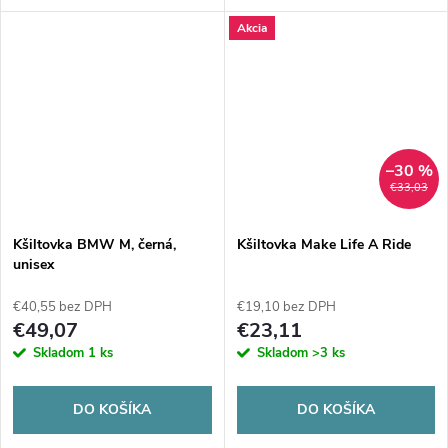
priedušná sieťovina a ikonická
Akcia
tkaná nášivka. Ideálny spoločník
pre každé letné dobrodružstvo.
–30 %
€33,03
Kšiltovka BMW M, černá,
Kšiltovka Make Life A Ride
unisex
€40,55 bez DPH
€19,10 bez DPH
€49,07
€23,11
Skladom
1 ks
Skladom
>3 ks
DO KOŠÍKA
DO KOŠÍKA