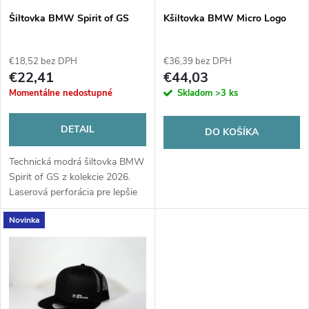
s
e
Šiltovka BMW Spirit of GS
Kšiltovka BMW Micro Logo
p
p
€18,52 bez DPH
€36,39 bez DPH
r
€22,41
€44,03
r
Momentálne nedostupné
Skladom
>3 ks
o
o
DETAIL
DO KOŠÍKA
d
d
Technická modrá šiltovka BMW
u
Spirit of GS z kolekcie 2026.
u
Laserová perforácia pre lepšie
k
vetranie, sendvičový šilt a
Novinka
štýlový branding pre maximálny
k
komfort a vzhľad.
t
t
o
o