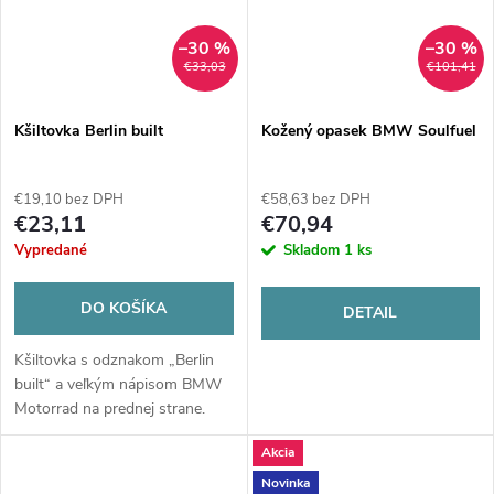
–30 %
–30 %
€33,03
€101,41
Kšiltovka Berlin built
Kožený opasek BMW Soulfuel
€19,10 bez DPH
€58,63 bez DPH
€23,11
€70,94
Vypredané
Skladom
1 ks
DO KOŠÍKA
DETAIL
Kšiltovka s odznakom „Berlin
built“ a veľkým nápisom BMW
Motorrad na prednej strane.
Akcia
Novinka