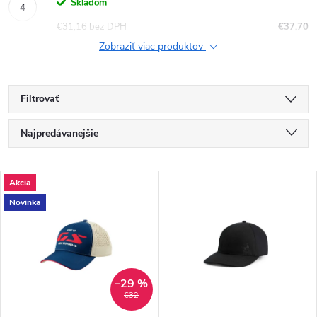
Skladom
€31,16 bez DPH
€37,70
Zobraziť viac produktov
Filtrovať
R
Najpredávanejšie
a
Najlacnejšie
V
Akcia
Najdrahšie
d
Novinka
ý
Abecedne
e
p
n
i
–29 %
€32
i