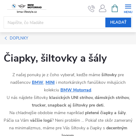
Prejsť
NÁKUPN
KOŠÍK
na
obsah
HĽADAŤ
DOPLNKY
Čiapky, šiltovky a šály
Z našej ponuky je z čoho vyberať, keďže máme
šiltovky
pre
nadšencov
BMW
,
MINI
i motorkárskych fanúšikov milujúcich
kolekciu
BMW Motorrad
.
U nás nájdete šiltovky
klasických UNI strihov, dámských strihov,
trucker, snapback aj šiltovky pre deti.
Na chladnejšie obdobie máme napríklad
pletené čiapky a šály
.
Páčia sa Vám
väčšie logá
? Neni problém ... Pokiaľ ste skôr zameraný
na minimalizmus, máme pre Vás šiltovky a čiapky s
decentným
logom
.