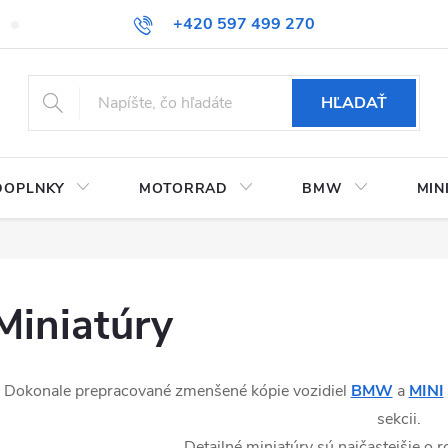
+420 597 499 270
Kontaktujte nás
Obchodné podmienky
Doprava a platby
HĽADAŤ
DOPLNKY
MOTORRAD
BMW
MIN
Miniatúry
Dokonale prepracované zmenšené kópie vozidiel
BMW
a
MINI
sekcii.
Detailné miniatúry sú najčastejšie o