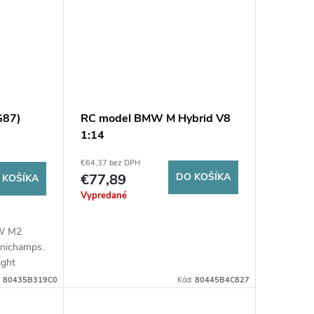
G87)
RC model BMW M Hybrid V8
1:14
€64,37 bez DPH
€77,89
DO KOŠÍKA
 KOŠÍKA
Vypredané
MW M2
inichamps.
ight
a oficiálna
:
80435B319C0
Kód:
80445B4C827
erfektný