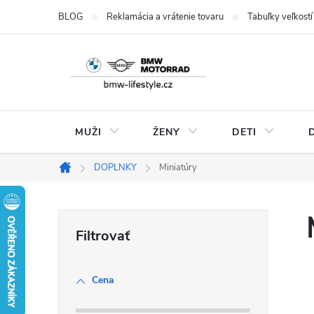
Prejsť
BLOG
Reklamácia a vrátenie tovaru
Tabuľky veľkostí
na
obsah
MUŽI
ŽENY
DETI
DOPLNKY
Miniatúry
Domov
B
o
Cena
č