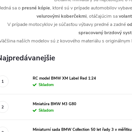
Jedná sa o
presné kópie
, ktoré sú v prípade automobilov vybav
velurovými koberčekmi
, otáčajúcim sa
volan
V prípade motocyklov je súčasťou výbavy predné a zadné
od
spracovaný brzdový sys
Väčšina naších modelov sú z kovového materiálu s originálnym 
Najpredávanejšie
RC model BMW XM Label Red 1:24
Skladom
Miniatúra BMW M3 G80
Skladom
Miniaturní sada BMW Collection 50 let řady 3 v měřítku 