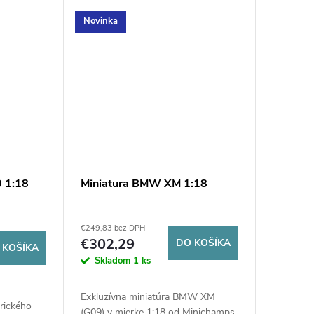
Novinka
0 1:18
Miniatura BMW XM 1:18
€249,83 bez DPH
€302,29
DO KOŠÍKA
 KOŠÍKA
Skladom
1 ks
Exkluzívna miniatúra BMW XM
trického
(G09) v mierke 1:18 od Minichamps.