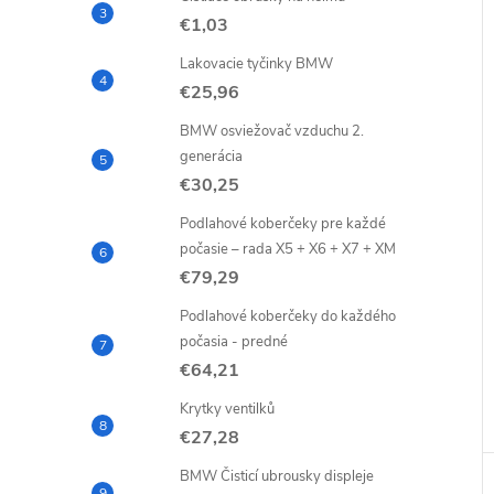
€1,03
Lakovacie tyčinky BMW
€25,96
BMW osviežovač vzduchu 2.
generácia
€30,25
Podlahové koberčeky pre každé
počasie – rada X5 + X6 + X7 + XM
€79,29
Podlahové koberčeky do každého
počasia - predné
€64,21
Krytky ventilků
€27,28
BMW Čisticí ubrousky displeje