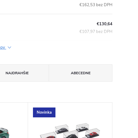
€162,53 bez DPH
€130,64
€107,97 bez DPH
ktov
NAJDRAHŠIE
ABECEDNE
Novinka