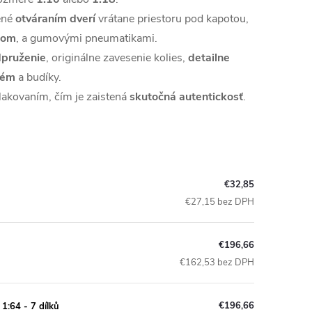
ené
otváraním dverí
vrátane priestoru pod kapotou,
tom
, a gumovými pneumatikami.
pruženie
, originálne zavesenie kolies,
detailne
tém
a budíky.
lakovaním, čím je zaistená
skutočná autentickosť
.
€32,85
€27,15 bez DPH
€196,66
€162,53 bez DPH
€196,66
1:64 - 7 dílků