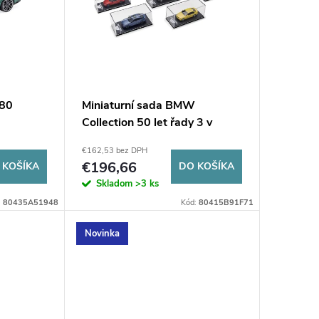
G80
Miniaturní sada BMW
Collection 50 let řady 3 v
měřítku 1:64 - 7 dílků
€162,53 bez DPH
€196,66
 KOŠÍKA
DO KOŠÍKA
Skladom
>3 ks
:
80435A51948
Kód:
80415B91F71
Novinka