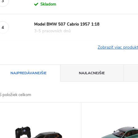
Skladom
Model BMW 507 Cabrio 1957 1:18
3-5 pracovních dnů
Zobraziť viac produ
R
NAJPREDÁVANEJŠIE
NAJLACNEJŠIE
a
6
položiek celkom
d
V
e
ý
n