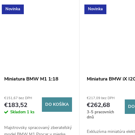
Novinka
Novinka
Miniatura BMW M1 1:18
Miniatura BMW iX I2
€151,67 bez DPH
€217,09 bez DPH
€183,52
€262,68
DO KOŠÍKA
DO
Skladom
1 ks
3-5 pracovních
dnů
Majstrovsky spracovaný zberateľský
Exkluzívna miniatúra elek
model BMW M1 Procar v mierke