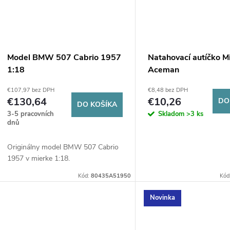
t
o
o
v
v
Model BMW 507 Cabrio 1957
Natahovací autíčko M
1:18
Aceman
€107,97 bez DPH
€8,48 bez DPH
€130,64
€10,26
DO
DO KOŠÍKA
3-5 pracovních
Skladom
>3 ks
dnů
Originálny model BMW 507 Cabrio
1957 v mierke 1:18.
Kód:
80435A51950
Kód
Novinka