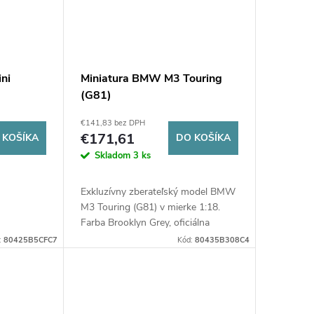
ini
Miniatura BMW M3 Touring
(G81)
€141,83 bez DPH
€171,61
 KOŠÍKA
DO KOŠÍKA
Skladom
3 ks
Exkluzívny zberateľský model BMW
M3 Touring (G81) v mierke 1:18.
Farba Brooklyn Grey, oficiálna
kolekcia BMW Lifestyle. Špičkové
:
80425B5CFC7
Kód:
80435B308C4
detaily a luxusný podstavec pre
fanúšikov...