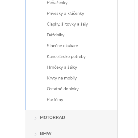
Peňaženky
i
i
Prívesky a kľúčenky
Čiapky, šiltovky a šály
Dáždniky
Slnečné okuliare
Kancelárske potreby
Hrnčeky a šálky
Kryty na mobily
Ostatné doplnky
Parfémy
MOTORRAD
BMW