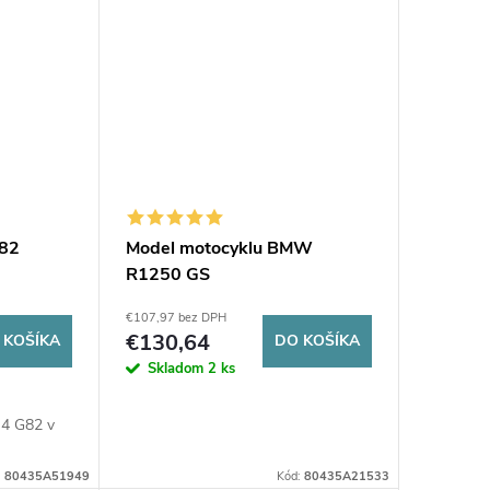
G82
Model motocyklu BMW
R1250 GS
€107,97 bez DPH
€130,64
 KOŠÍKA
DO KOŠÍKA
Skladom
2 ks
4 G82 v
:
80435A51949
Kód:
80435A21533