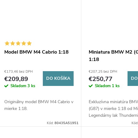
Model BMW M4 Cabrio 1:18
Miniatura BMW M2 (
1:18
€173,46 bez DPH
€207,25 bez DPH
€209,89
€250,77
DO KOŠÍKA
DO
Skladom
3 ks
Skladom
1 ks
Originálny model BMW M4 Cabrio v
Exkluzívna miniatúra B
mierke 1:18.
(G87) v mierke 1:18 od M
Legendárny lak Thundern
Metallic, špičkové detaily 
Kód:
80435A51951
Kód
licencia BMW Lifestyle. P
kúsok pre...