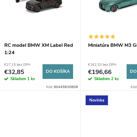
p
e
s
p
p
RC model BMW XM Label Red
Miniatúra BMW M3 
r
1:24
r
€27,15 bez DPH
€162,53 bez DPH
o
€32,85
€196,66
DO KOŠÍKA
DO
o
Skladom
1 ks
Skladom
2 ks
d
Kód:
80445B308D9
Kód
d
u
Novinka
u
k
k
t