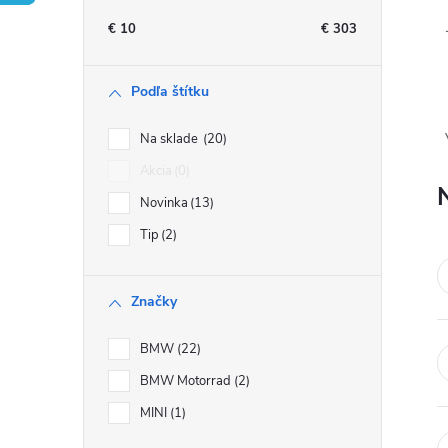
n
€
10
€
303
ý
Podľa štítku
p
Na sklade
20
a
Akcia
0
Novinka
13
n
Tip
2
e
Značky
l
BMW
22
BMW Motorrad
2
MINI
1