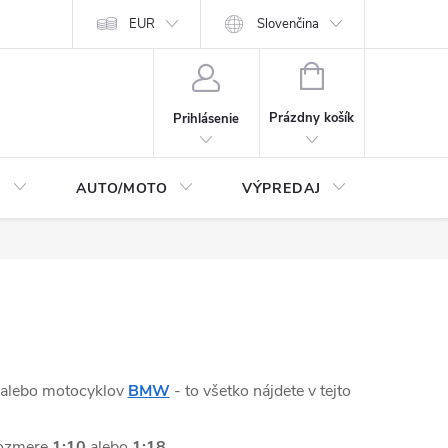
Moja objednávka
EUR
Podmienky ochrany osobných údajov
Slovenčina
Kontakty
NÁKUPNÝ
KOŠÍK
Prázdny košík
Prihlásenie
I
AUTO/MOTO
VÝPREDAJ
CarTec
alebo motocyklov
BMW
- to všetko nájdete v tejto
 rozmere
1:10
alebo
1:18
.