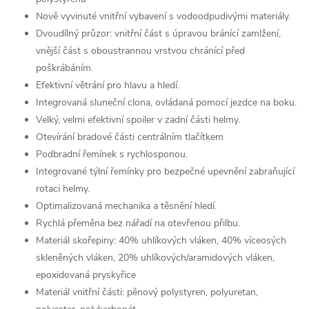
Nově vyvinuté vnitřní vybavení s vodoodpudivými materiály.
Dvoudílný průzor: vnitřní část s úpravou bránící zamlžení,
vnější část s oboustrannou vrstvou chránící před
poškrábáním.
Efektivní větrání pro hlavu a hledí.
Integrovaná sluneční clona, ovládaná pomocí jezdce na boku.
Velký, velmi efektivní spoiler v zadní části helmy.
Otevírání bradové části centrálním tlačítkem
Podbradní řemínek s rychlosponou.
Integrované týlní řemínky pro bezpečné upevnění zabraňující
rotaci helmy.
Optimalizovaná mechanika a těsnění hledí.
Rychlá přeměna bez nářadí na otevřenou přilbu.
Materiál skořepiny: 40% uhlíkových vláken, 40% víceosých
skleněných vláken, 20% uhlíkových/aramidových vláken,
epoxidovaná pryskyřice
Materiál vnitřní části: pěnový polystyren, polyuretan,