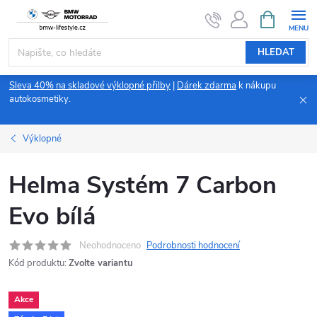
Přejít
NÁKUPNÍ
KOŠÍK
na
obsah
HLEDAT
Sleva 40% na skladové výklopné přilby
|
Dárek zdarma
k nákupu
autokosmetiky.
Výklopné
Helma Systém 7 Carbon
Evo bílá
Neohodnoceno
Podrobnosti hodnocení
Kód produktu:
Zvolte variantu
Akce