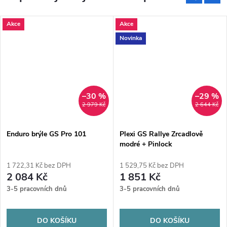
Akce
Akce
Novinka
–30 %
–29 %
2 979 Kč
2 644 Kč
Enduro brýle GS Pro 101
Plexi GS Rallye Zrcadlově
modré + Pinlock
1 722,31 Kč bez DPH
1 529,75 Kč bez DPH
2 084 Kč
1 851 Kč
3-5 pracovních dnů
3-5 pracovních dnů
DO KOŠÍKU
DO KOŠÍKU