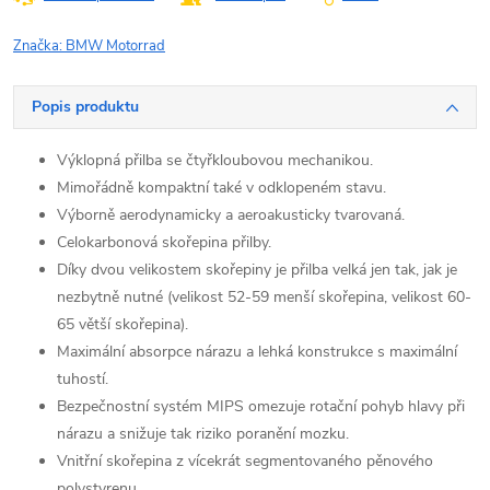
Značka:
BMW Motorrad
Popis produktu
Výklopná přilba se čtyřkloubovou mechanikou.
Mimořádně kompaktní také v odklopeném stavu.
Výborně aerodynamicky a aeroakusticky tvarovaná.
Celokarbonová skořepina přilby.
Díky dvou velikostem skořepiny je přilba velká jen tak, jak je
nezbytně nutné (velikost 52-59 menší skořepina, velikost 60-
65 větší skořepina).
Maximální absorpce nárazu a lehká konstrukce s maximální
tuhostí.
Bezpečnostní systém MIPS omezuje rotační pohyb hlavy při
nárazu a snižuje tak riziko poranění mozku.
Vnitřní skořepina z vícekrát segmentovaného pěnového
polystyrenu