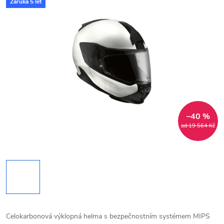
Záruka 5 let
–40 %
od 19 564 Kč
Celokarbonová výklopná helma s bezpečnostním systémem MIPS