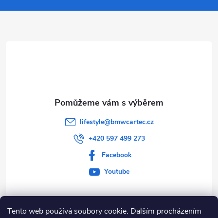
a
t
í
lifestyle
@
bmwcartec.cz
+420 597 499 273
Facebook
Youtube
Tento web používá soubory cookie. Dalším procházením
Informace pro vás