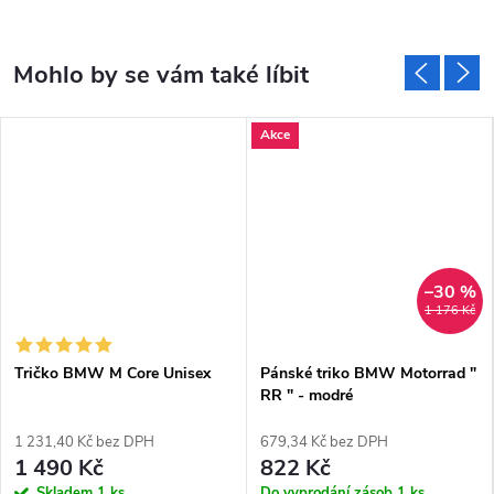
Akce
–30 %
1 176 Kč
Tričko BMW M Core Unisex
Pánské triko BMW Motorrad "
RR " - modré
1 231,40 Kč bez DPH
679,34 Kč bez DPH
1 490 Kč
822 Kč
Skladem
1 ks
Do vyprodání zásob
1 ks