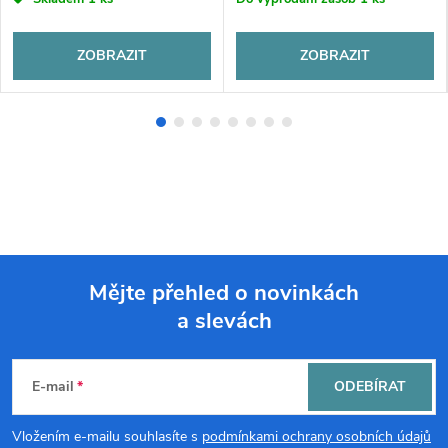
ZOBRAZIT
ZOBRAZIT
Mějte přehled o novinkách
a slevách
Z
á
E-mail
ODEBÍRAT
p
Vložením e-mailu souhlasíte s
podmínkami ochrany osobních údajů