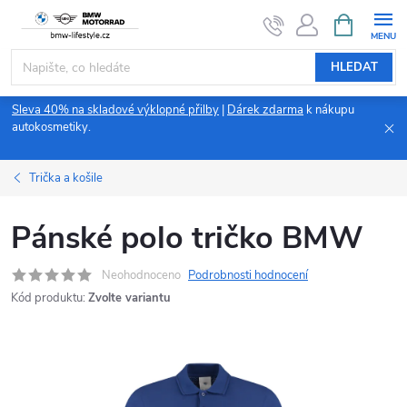
Přejít
NÁKUPNÍ
KOŠÍK
na
obsah
HLEDAT
Sleva 40% na skladové výklopné přilby
|
Dárek zdarma
k nákupu
autokosmetiky.
Trička a košile
Pánské polo tričko BMW
Neohodnoceno
Podrobnosti hodnocení
Kód produktu:
Zvolte variantu