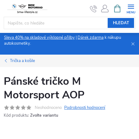
Přejít
NÁKUPNÍ
KOŠÍK
na
obsah
HLEDAT
Sleva 40% na skladové výklopné přilby
|
Dárek zdarma
k nákupu
autokosmetiky.
Trička a košile
Pánské tričko M
Motorsport AOP
Neohodnoceno
Podrobnosti hodnocení
Kód produktu:
Zvolte variantu