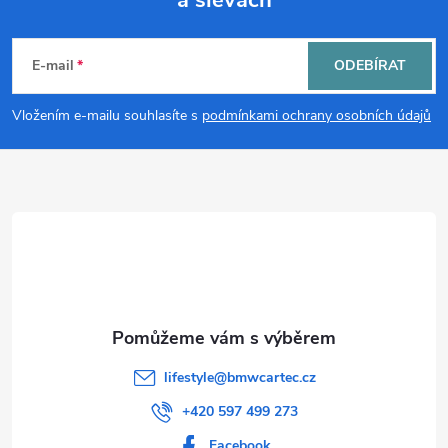
a slevách
Z
á
E-mail
ODEBÍRAT
p
Vložením e-mailu souhlasíte s
podmínkami ochrany osobních údajů
a
t
í
lifestyle
@
bmwcartec.cz
+420 597 499 273
Facebook