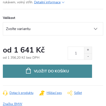
rukávem, volný střih.
Detailní informace
Velikost
od
1 641 Kč
od
1 356,20 Kč
bez DPH
Měrná
cena:
VLOŽIT DO KOŠÍKU
Dotaz k produktu
Hlídací pes
Sdílet
Značka:
BMW