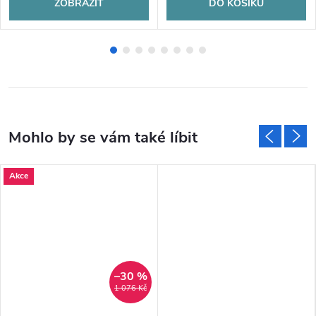
ZOBRAZIT
DO KOŠÍKU
Akce
–30 %
1 076 Kč