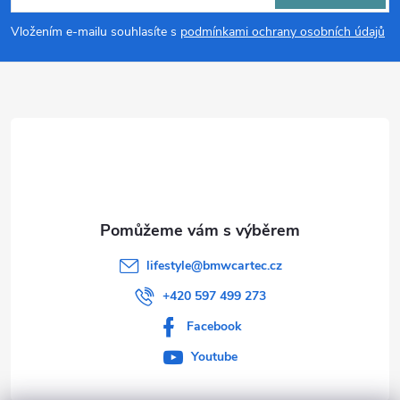
p
Vložením e-mailu souhlasíte s
podmínkami ochrany osobních údajů
a
t
í
lifestyle
@
bmwcartec.cz
+420 597 499 273
Facebook
Youtube