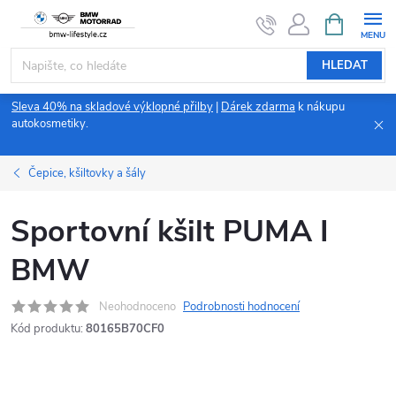
Přejít
NÁKUPNÍ
KOŠÍK
na
obsah
HLEDAT
Sleva 40% na skladové výklopné přilby
|
Dárek zdarma
k nákupu
autokosmetiky.
Čepice, kšiltovky a šály
Sportovní kšilt PUMA I
BMW
Neohodnoceno
Podrobnosti hodnocení
Kód produktu:
80165B70CF0