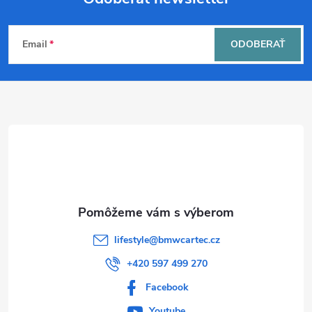
Z
Email
ODOBERAŤ
á
p
ä
t
i
e
lifestyle
@
bmwcartec.cz
+420 597 499 270
Facebook
Youtube