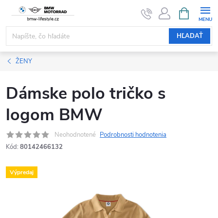
Prejsť
NÁKUPN
KOŠÍK
na
obsah
HĽADAŤ
ŽENY
Dámske polo tričko s
logom BMW
Neohodnotené
Podrobnosti hodnotenia
Kód:
80142466132
Výpredaj