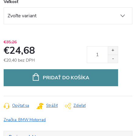
Veľkosť
€35,26
€24,68
€20,40 bez DPH
Jednotková
cena:
PRIDAŤ DO KOŠÍKA
Opýtať sa
Strážiť
Zdieľať
Značka:
BMW Motorrad