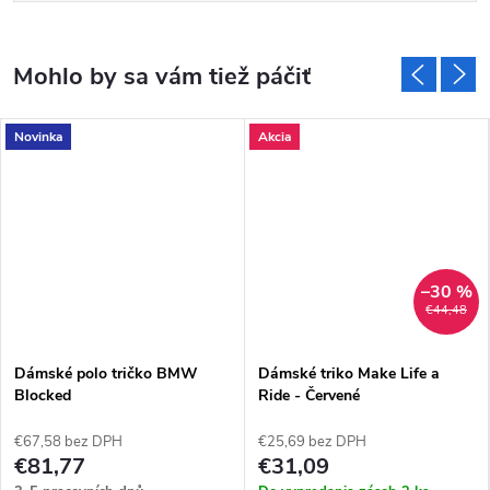
Novinka
Akcia
–30 %
€44,48
Dámské polo tričko BMW
Dámské triko Make Life a
Blocked
Ride - Červené
€67,58 bez DPH
€25,69 bez DPH
€81,77
€31,09