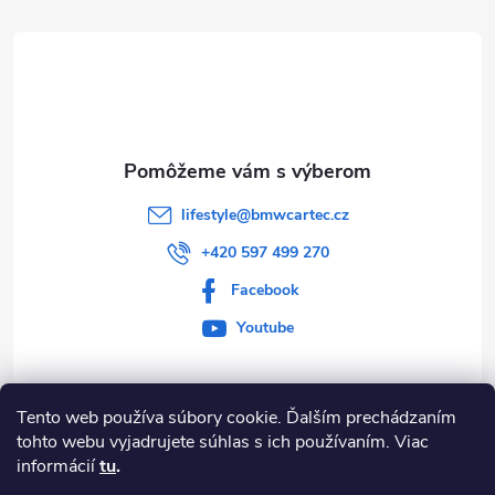
ä
t
i
e
lifestyle
@
bmwcartec.cz
+420 597 499 270
Facebook
Youtube
Tento web používa súbory cookie. Ďalším prechádzaním
Informace pro vás
tohto webu vyjadrujete súhlas s ich používaním. Viac
informácií
tu
.
BLOG