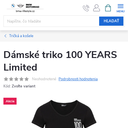
Prejsť
NÁKUPN
KOŠÍK
na
obsah
HĽADAŤ
Tričká a košele
Dámské triko 100 YEARS
Limited
Neohodnotené
Podrobnosti hodnotenia
Kód:
Zvoľte variant
Akcia