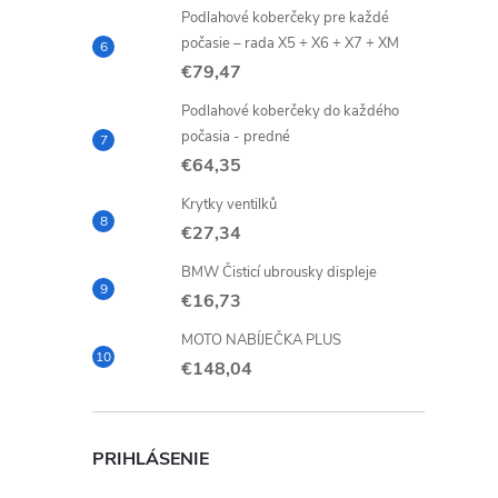
Podlahové koberčeky pre každé
počasie – rada X5 + X6 + X7 + XM
€79,47
Podlahové koberčeky do každého
počasia - predné
€64,35
Krytky ventilků
€27,34
BMW Čisticí ubrousky displeje
€16,73
MOTO NABÍJEČKA PLUS
€148,04
PRIHLÁSENIE