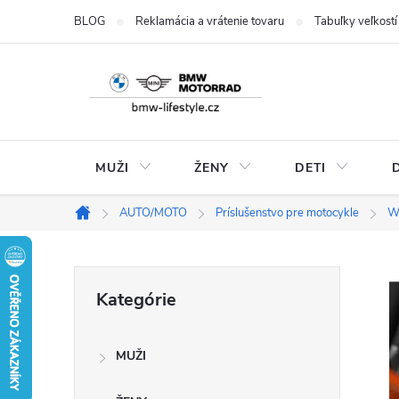
Prejsť
BLOG
Reklamácia a vrátenie tovaru
Tabuľky veľkostí
na
obsah
MUŽI
ŽENY
DETI
AUTO/MOTO
Príslušenstvo pre motocykle
W
Domov
B
Preskočiť
Kategórie
kategórie
o
MUŽI
č