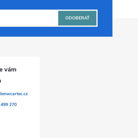
ODOBERAŤ
@
bmwcartec.cz
 499 270
k