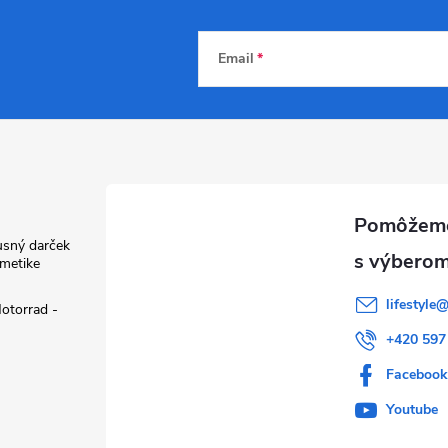
Email
usný darček
zmetike
lifestyle
otorrad -
+420 597
Faceboo
Youtube