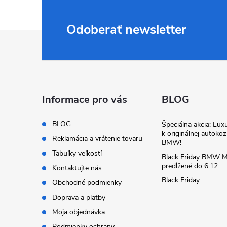
Odoberať newsletter
Z
á
p
Informace pro vás
BLOG
ä
BLOG
Špeciálna akcia: Lux
k originálnej autoko
t
Reklamácia a vrátenie tovaru
BMW!
Tabuľky veľkostí
Black Friday BMW M
i
predĺžené do 6.12.
Kontaktujte nás
Black Friday
Obchodné podmienky
e
Doprava a platby
Moja objednávka
Podmienky ochrany