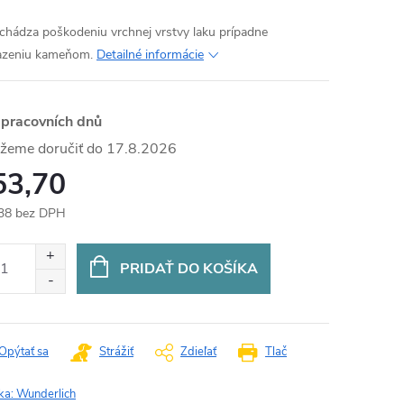
chádza poškodeniu vrchnej vrstvy laku prípadne
azeniu kameňom.
Detailné informácie
 pracovních dnů
17.8.2026
53,70
38 bez DPH
otková
:
PRIDAŤ DO KOŠÍKA
Opýtať sa
Strážiť
Zdieľať
Tlač
ka:
Wunderlich