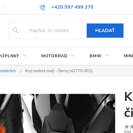
+420 597 499 270
Kontaktujte nás
Obchodné podmienky
Doprava a platby
HĽADAŤ
DOPLNKY
MOTORRAD
BMW
MIN
underlich
Kryt motora malý - čierny (42770-002)
K
č
Kód: