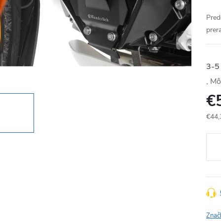
Pred
prer
3-5
€
€44,
Jedn
cena
Znač