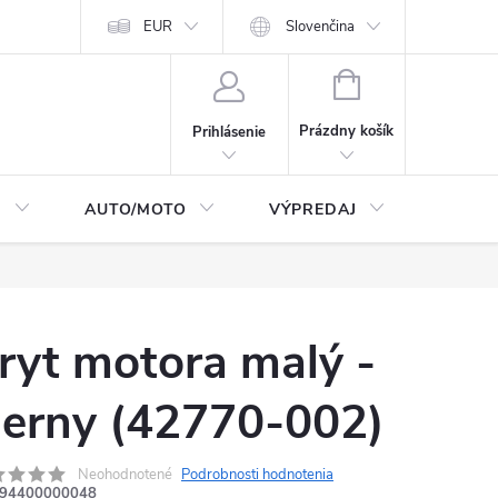
Moja objednávka
EUR
Podmienky ochrany osobných údajov
Slovenčina
Kontakty
NÁKUPNÝ
KOŠÍK
Prázdny košík
Prihlásenie
I
AUTO/MOTO
VÝPREDAJ
CarTec
ryt motora malý -
ierny (42770-002)
Neohodnotené
Podrobnosti hodnotenia
94400000048