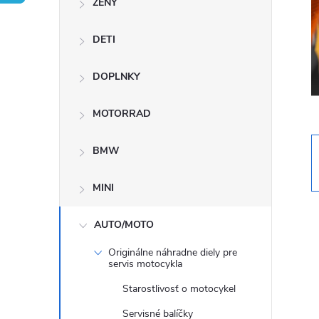
ŽENY
n
DETI
ý
p
DOPLNKY
a
MOTORRAD
n
BMW
e
MINI
l
AUTO/MOTO
Originálne náhradne diely pre
servis motocykla
Starostlivosť o motocykel
Servisné balíčky