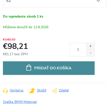
Do vypredania zásob
1 ks
12.8.2026
€140,33
€98,21
€81,17 bez DPH
Jednotková
cena:
PRIDAŤ DO KOŠÍKA
Opýtať sa
Strážiť
Zdieľať
Značka:
BMW Motorrad