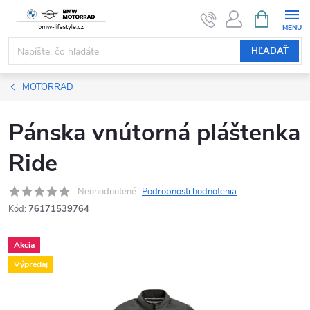
Prejsť
NÁKUPN
KOŠÍK
na
obsah
HĽADAŤ
MOTORRAD
Pánska vnútorná pláštenka
Ride
Neohodnotené
Podrobnosti hodnotenia
Kód:
76171539764
Akcia
Výpredaj