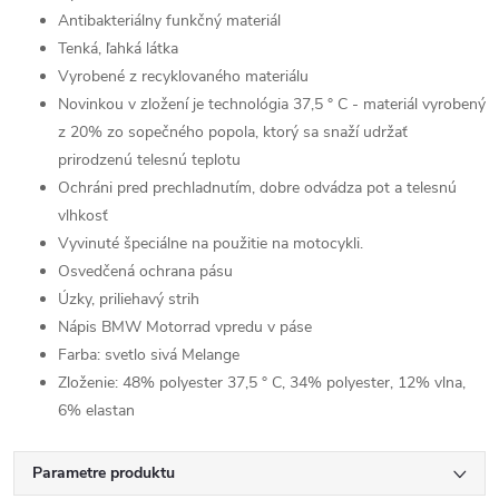
Antibakteriálny funkčný materiál
Tenká, ľahká látka
Vyrobené z recyklovaného materiálu
Novinkou v zložení je technológia 37,5 ° C - materiál vyrobený
z 20% zo sopečného popola, ktorý sa snaží udržať
prirodzenú telesnú teplotu
Ochráni pred prechladnutím, dobre odvádza pot a telesnú
vlhkosť
Vyvinuté špeciálne na použitie na motocykli.
Osvedčená ochrana pásu
Úzky, priliehavý strih
Nápis BMW Motorrad vpredu v páse
Farba: svetlo sivá Melange
Zloženie: 48% polyester 37,5 ° C, 34% polyester, 12% vlna,
6% elastan
Parametre produktu