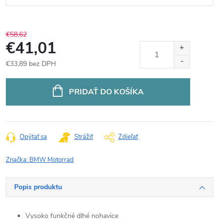
€58,62
€41,01
€33,89 bez DPH
Jednotková
cena:
PRIDAŤ DO KOŠÍKA
Opýtať sa
Strážiť
Zdieľať
Značka:
BMW Motorrad
Popis produktu
Vysoko funkčné dlhé nohavice