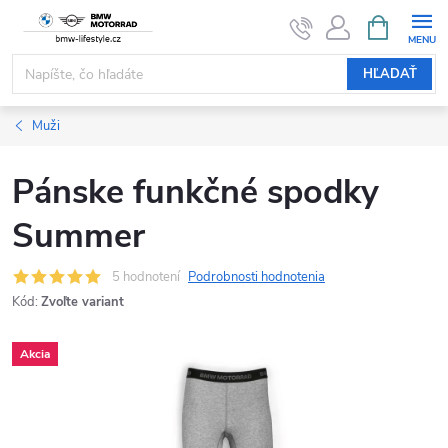
Prejsť
NÁKUPN
KOŠÍK
na
obsah
HĽADAŤ
Muži
Pánske funkčné spodky
Summer
5 hodnotení
Podrobnosti hodnotenia
Kód:
Zvoľte variant
Akcia