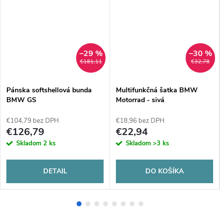
–29 %
–30 %
€181,11
€32,78
Pánska softshellová bunda
Multifunkčná šatka BMW
BMW GS
Motorrad - sivá
€104,79 bez DPH
€18,96 bez DPH
€126,79
€22,94
Skladom
2 ks
Skladom
>3 ks
DETAIL
DO KOŠÍKA