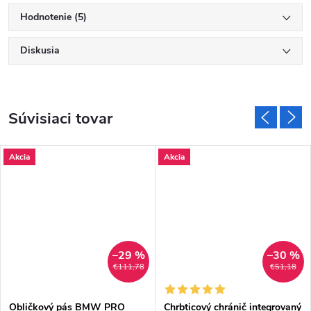
Hodnotenie (5)
Diskusia
Súvisiaci tovar
Akcia
Akcia
–29 %
–30 %
€111,78
€51,18
Obličkový pás BMW PRO
Chrbticový chránič integrovaný