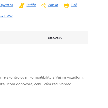
Opýtať sa
Strážiť
Zdieľať
Tlač
ka:
BMW
DISKUSIA
me skontrolovali kompatibilitu s Vašim vozidlom.
dzajúcom dohovore, cenu Vám radi vopred