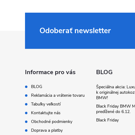
Odoberať newsletter
Z
á
p
Informace pro vás
BLOG
ä
BLOG
Špeciálna akcia: Lux
k originálnej autoko
t
Reklamácia a vrátenie tovaru
BMW!
Tabuľky veľkostí
Black Friday BMW M
i
predĺžené do 6.12.
Kontaktujte nás
Black Friday
Obchodné podmienky
e
Doprava a platby