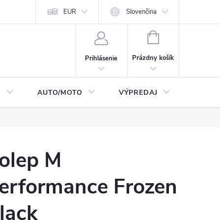
Moja objednávka
EUR
Podmienky ochrany osobných údajov
Slovenčina
Kontakty
NÁKUPNÝ
KOŠÍK
Prázdny košík
Prihlásenie
I
AUTO/MOTO
VÝPREDAJ
CarTec
olep M
erformance Frozen
lack