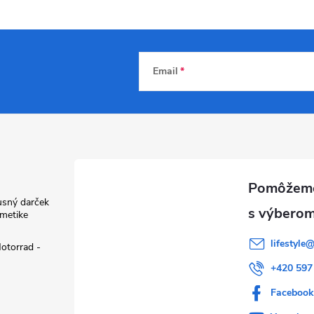
Email
usný darček
zmetike
lifestyle
otorrad -
+420 597
Faceboo