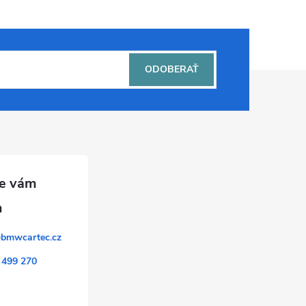
ODOBERAŤ
@
bmwcartec.cz
 499 270
k