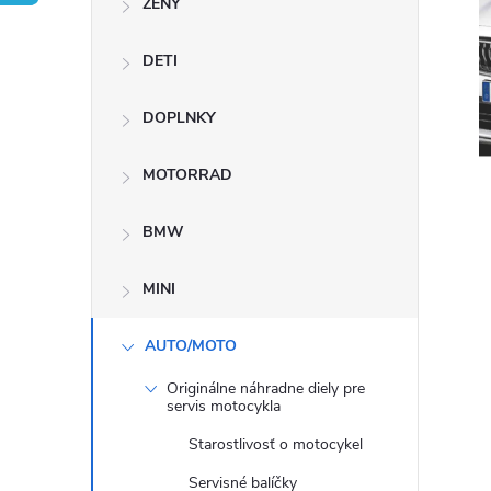
ŽENY
n
DETI
ý
p
DOPLNKY
a
MOTORRAD
n
BMW
e
MINI
l
AUTO/MOTO
Originálne náhradne diely pre
servis motocykla
Starostlivosť o motocykel
Servisné balíčky