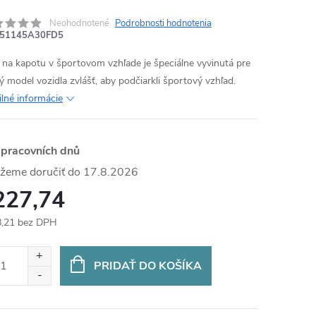
Neohodnotené
Podrobnosti hodnotenia
51145A30FD5
a na kapotu v športovom vzhľade je špeciálne vyvinutá pre
ý model vozidla zvlášť, aby podčiarkli športový vzhľad.
ilné informácie
 pracovních dnů
17.8.2026
227,74
,21 bez DPH
otková
:
PRIDAŤ DO KOŠÍKA