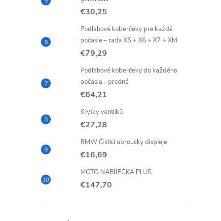
€30,25
Podlahové koberčeky pre každé
počasie – rada X5 + X6 + X7 + XM
€79,29
Podlahové koberčeky do každého
počasia - predné
€64,21
Krytky ventilků
€27,28
BMW Čisticí ubrousky displeje
€16,69
MOTO NABÍJEČKA PLUS
€147,70