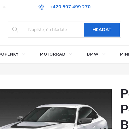
+420 597 499 270
Kontaktujte nás
Obchodné podmienky
Doprava a platby
HĽADAŤ
DOPLNKY
MOTORRAD
BMW
MIN
P
P
B