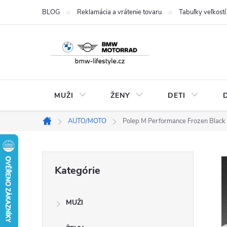
Prejsť
BLOG
Reklamácia a vrátenie tovaru
Tabuľky veľkostí
na
obsah
MUŽI
ŽENY
DETI
AUTO/MOTO
Polep M Performance Frozen Black
Domov
B
Preskočiť
Kategórie
kategórie
o
MUŽI
č