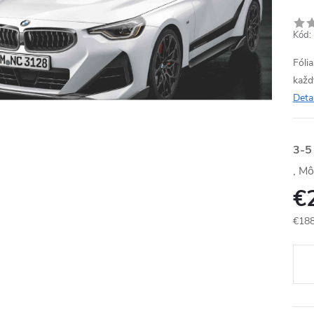
Kód:
Fóli
každ
Deta
3-5
€
€188
Jedn
cena