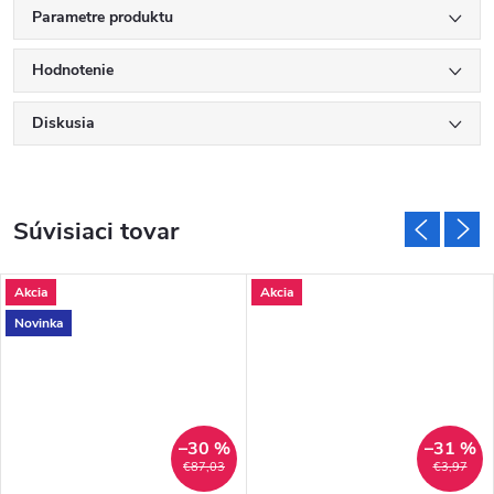
Parametre produktu
Hodnotenie
Diskusia
Súvisiaci tovar
Akcia
Akcia
Novinka
–30 %
–31 %
€87,03
€3,97