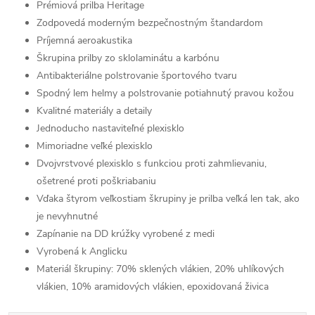
Prémiová prilba Heritage
Zodpovedá moderným bezpečnostným štandardom
Príjemná aeroakustika
Škrupina prilby zo sklolaminátu a karbónu
Antibakteriálne polstrovanie športového tvaru
Spodný lem helmy a polstrovanie potiahnutý pravou kožou
Kvalitné materiály a detaily
Jednoducho nastaviteľné plexisklo
Mimoriadne veľké plexisklo
Dvojvrstvové plexisklo s funkciou proti zahmlievaniu,
ošetrené proti poškriabaniu
Vďaka štyrom veľkostiam škrupiny je prilba veľká len tak, ako
je nevyhnutné
Zapínanie na DD krúžky vyrobené z medi
Vyrobená k Anglicku
Materiál škrupiny: 70% sklených vlákien, 20% uhlíkových
vlákien, 10% aramidových vlákien, epoxidovaná živica