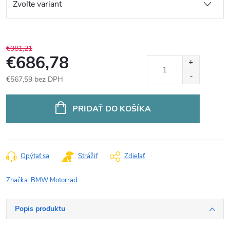
€981,21
€686,78
€567,59 bez DPH
Jednotková
cena:
PRIDAŤ DO KOŠÍKA
Opýtať sa
Strážiť
Zdieľať
Značka:
BMW Motorrad
Popis produktu