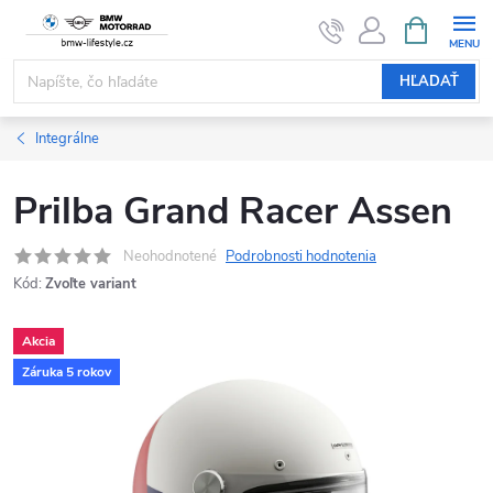
Prejsť
NÁKUPN
KOŠÍK
na
obsah
HĽADAŤ
Integrálne
Prilba Grand Racer Assen
Neohodnotené
Podrobnosti hodnotenia
Kód:
Zvoľte variant
Akcia
Záruka 5 rokov