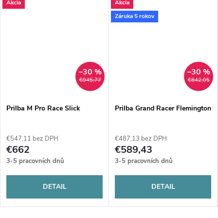
Akcia
Akcia
Záruka 5 rokov
–30 %
–30 %
€945,77
€842,05
Prilba M Pro Race Slick
Prilba Grand Racer Flemington
€547,11 bez DPH
€487,13 bez DPH
€662
€589,43
3-5 pracovních dnů
3-5 pracovních dnů
DETAIL
DETAIL