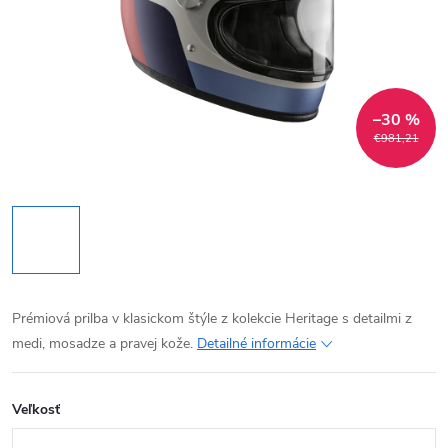
–30 %
€981,21
Prémiová prilba v klasickom štýle z kolekcie Heritage s detailmi z
medi, mosadze a pravej kože.
Detailné informácie
Veľkosť