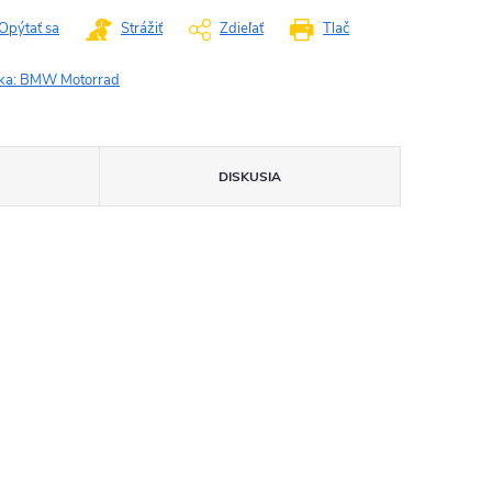
Opýtať sa
Strážiť
Zdieľať
Tlač
ka:
BMW Motorrad
)
DISKUSIA