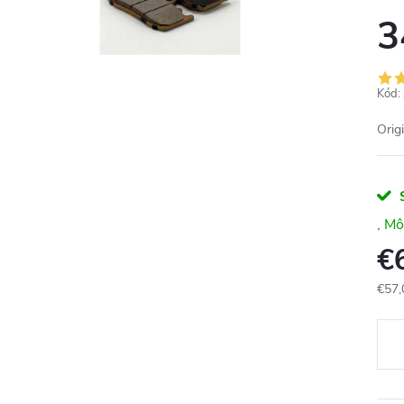
3
Kód:
Orig
€
€57,
Jedn
cena