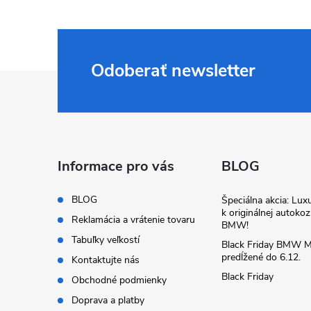
Odoberať newsletter
Z
á
p
Informace pro vás
BLOG
ä
BLOG
Špeciálna akcia: Lux
k originálnej autoko
t
Reklamácia a vrátenie tovaru
BMW!
Tabuľky veľkostí
Black Friday BMW M
i
predĺžené do 6.12.
Kontaktujte nás
Black Friday
Obchodné podmienky
e
Doprava a platby