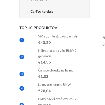
CarTec kolekce
TOP 10 PRODUKTOV
Vôňa do interiéru Ambient Air
*
€43,20
d
Náhradná sada vôní BMW 2.
generácia
€14,55
Čistiace obrúsky na helmu
€1,03
Lakovacie tyčinky BMW
€26,04
BMW osviežovač vzduchu 2.
generácia