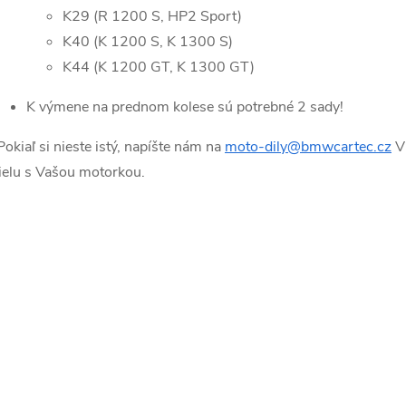
K29 (R 1200 S, HP2 Sport)
K40 (K 1200 S, K 1300 S)
K44 (K 1200 GT, K 1300 GT)
K výmene na prednom kolese sú potrebné 2 sady!
Pokiaľ si nieste istý, napíšte nám na
moto-dily@bmwcartec.cz
VI
ielu s Vašou motorkou.