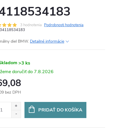
4118534183
3 hodnotenia
Podrobnosti hodnotenia
34118534183
inálny diel BMW.
Detailné informácie
Skladom
>3 ks
7.8.2026
69,08
09 bez DPH
otková
:
PRIDAŤ DO KOŠÍKA