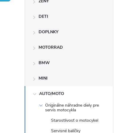
ŽENY
n
DETI
ý
p
DOPLNKY
a
MOTORRAD
n
BMW
e
MINI
l
AUTO/MOTO
Originálne náhradne diely pre
servis motocykla
Starostlivosť o motocykel
Servisné balíčky