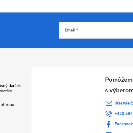
Email
usný darček
zmetike
lifestyle
otorrad -
+420 597
Faceboo