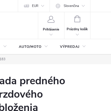
Moja objednávka
EUR
Podmienky ochrany osobných údajov
Slovenčina
Kontakty
NÁKUPNÝ
KOŠÍK
Prázdny košík
Prihlásenie
I
AUTO/MOTO
VÝPREDAJ
CarTec
4183
ada predného
rzdového
bloženia