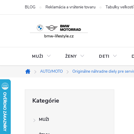
Prejsť
BLOG
Reklamácia a vrátenie tovaru
Tabuľky veľkostí
na
obsah
MUŽI
ŽENY
DETI
AUTO/MOTO
Originálne náhradne diely pre serv
Domov
B
Preskočiť
Kategórie
kategórie
o
MUŽI
č