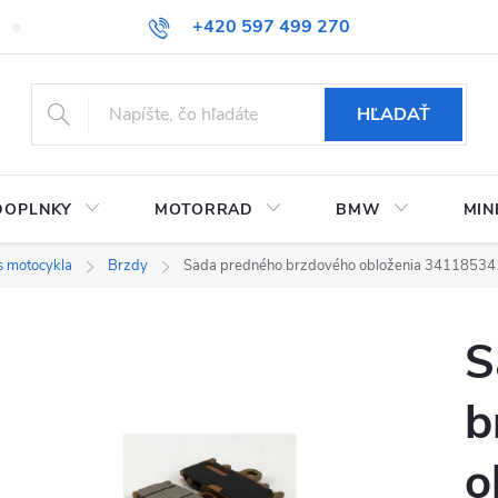
+420 597 499 270
Kontaktujte nás
Obchodné podmienky
Doprava a platby
HĽADAŤ
DOPLNKY
MOTORRAD
BMW
MIN
is motocykla
Brzdy
Sada predného brzdového obloženia 3411853
S
b
o