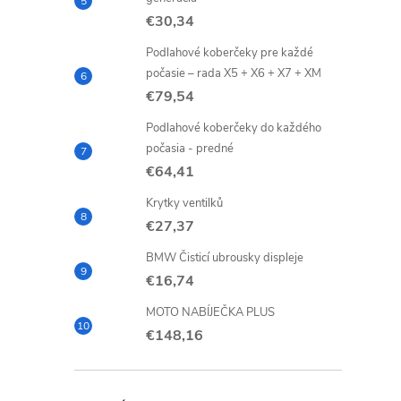
€30,34
Podlahové koberčeky pre každé
počasie – rada X5 + X6 + X7 + XM
€79,54
Podlahové koberčeky do každého
počasia - predné
€64,41
Krytky ventilků
€27,37
BMW Čisticí ubrousky displeje
€16,74
MOTO NABÍJEČKA PLUS
€148,16