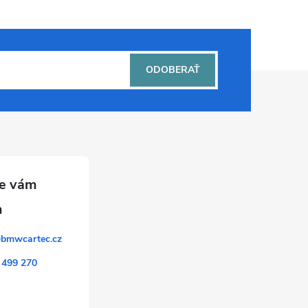
ODOBERAŤ
@
bmwcartec.cz
 499 270
k