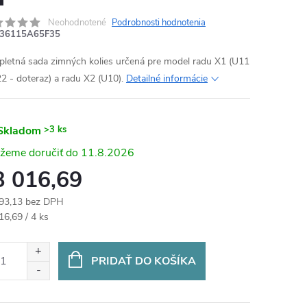
Neohodnotené
Podrobnosti hodnotenia
36115A65F35
letná sada zimných kolies určená pre model radu
X1 (U11
22 - doteraz) a radu X2 (U10).
Detailné informácie
Skladom
>3 ks
11.8.2026
3 016,69
93,13 bez DPH
otková
16,69 / 4 ks
:
PRIDAŤ DO KOŠÍKA