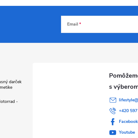
Email
usný darček
zmetike
lifestyle
otorrad -
+420 597
Faceboo
Youtube