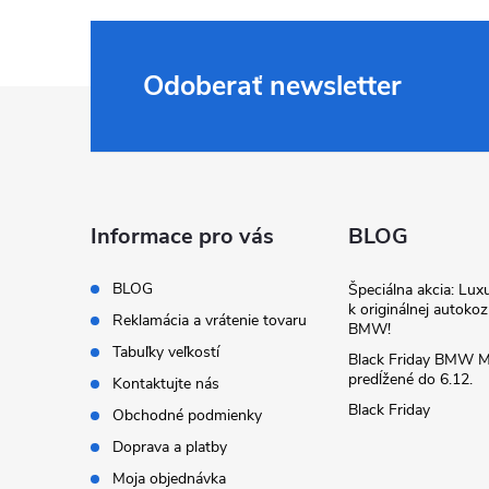
Odoberať newsletter
Z
á
p
Informace pro vás
BLOG
ä
BLOG
Špeciálna akcia: Lux
k originálnej autoko
t
Reklamácia a vrátenie tovaru
BMW!
Tabuľky veľkostí
Black Friday BMW M
i
predĺžené do 6.12.
Kontaktujte nás
Black Friday
Obchodné podmienky
e
Doprava a platby
Moja objednávka