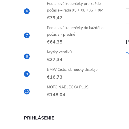
Podlahové koberčeky pre každé
počasie – rada X5 + X6 + X7 + XM
€79,47
Podlahové koberčeky do každého
počasia - predné
P
€64,35
Krytky ventilků
€27,34
BMW Čisticí ubrousky displeje
€16,73
MOTO NABÍJEČKA PLUS
€148,04
PRIHLÁSENIE