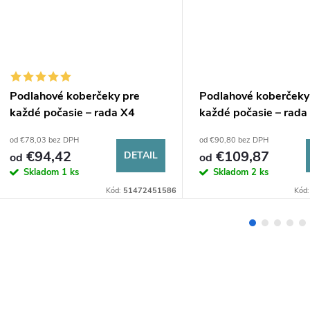
Podlahové koberčeky pre
Podlahové koberčeky
každé počasie – rada X4
každé počasie – rada 
od €78,03 bez DPH
od €90,80 bez DPH
€94,42
€109,87
DETAIL
od
od
Skladom
1 ks
Skladom
2 ks
Kód:
51472451586
Kód