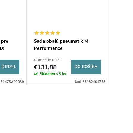
 pre
Sada obalů pneumatik M
Čistič r
iX
Performance
€108,99 bez DPH
€24,39 be
€131,88
€29,5
DETAIL
DO KOŠÍKA
Skladom
>3 ks
Sklad
:
51475A20D39
Kód:
36132461758