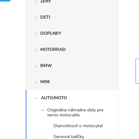
ŽENY
n
DETI
ý
p
DOPLNKY
a
MOTORRAD
n
BMW
e
MINI
l
AUTO/MOTO
Originálne náhradne diely pre
servis motocykla
Starostlivosť o motocykel
Servisné balíčky