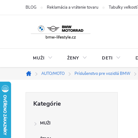
Prejsť
BLOG
Reklamácia a vrátenie tovaru
Tabuľky veľkostí
na
obsah
MUŽI
ŽENY
DETI
AUTO/MOTO
Príslušenstvo pre vozidlá BMW
Domov
B
Preskočiť
Kategórie
kategórie
o
MUŽI
č