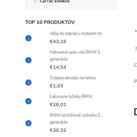
CarTec kolekce
TOP 10 PRODUKTOV
*
Vôňa do interiéru Ambient Air
€43,16
Náhradná sada vôní BMW 2.
generácia
C
€14,54
Čistiace obrúsky na helmu
P
€1,03
Lakovacie tyčinky BMW
€26,02
BMW osviežovač vzduchu 2.
generácia
€30,32