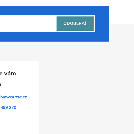
ODOBERAŤ
@
bmwcartec.cz
 499 270
k