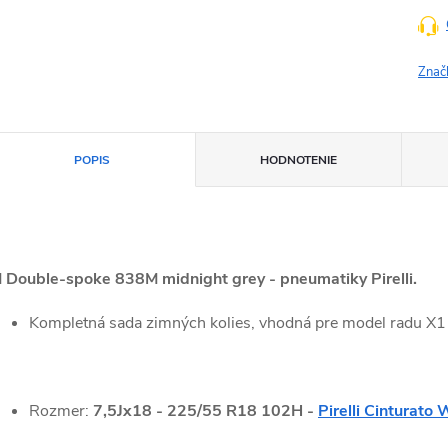
Znač
POPIS
HODNOTENIE
 Double
-spoke 838M midnight grey - pneumatiky Pirelli.
Kompletná sada zimných kolies, vhodná pre model radu X1 
Rozmer:
7,5
Jx18 - 225/55 R18 102H -
Pirelli Cinturato 