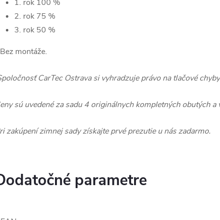
1. rok 100 %
2. rok 75 %
3. rok 50 %
Bez montáže.
Spoločnosť CarTec Ostrava si vyhradzuje právo na tlačové chyb
eny sú uvedené za sadu 4 originálnych kompletných obutých a 
ri zakúpení zimnej sady získajte prvé prezutie u nás zadarmo.
Dodatočné parametre