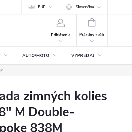
Moja objednávka
EUR
Podmienky ochrany osobných údajov
Slovenčina
Kontakty
NÁKUPNÝ
KOŠÍK
Prázdny košík
Prihlásenie
I
AUTO/MOTO
VÝPREDAJ
CarTec
8M
ada zimných kolies
8" M Double-
poke 838M