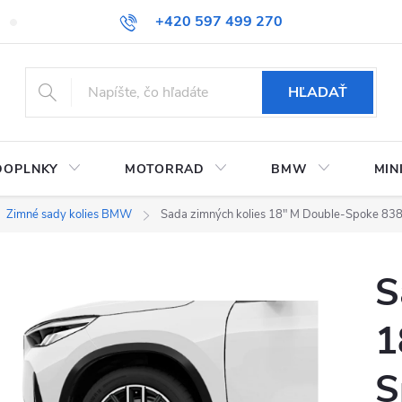
+420 597 499 270
Kontaktujte nás
Obchodné podmienky
Doprava a platby
HĽADAŤ
DOPLNKY
MOTORRAD
BMW
MIN
Zimné sady kolies BMW
Sada zimných kolies 18" M Double-Spoke 83
S
1
S