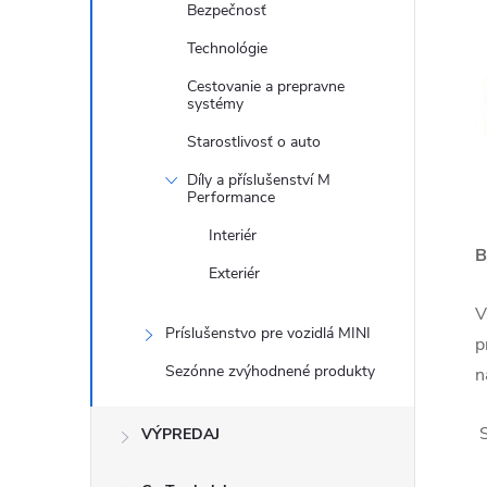
Bezpečnosť
Technológie
Cestovanie a prepravne
systémy
Starostlivosť o auto
Díly a příslušenství M
Performance
Interiér
B
Exteriér
V
Príslušenstvo pre vozidlá MINI
p
Sezónne zvýhodnené produkty
n
VÝPREDAJ