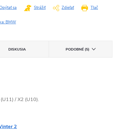
Opýtať sa
Strážiť
Zdieľať
Tlač
ka:
BMW
DISKUSIA
PODOBNÉ (5)
(U11) / X2 (U10).
Winter 2