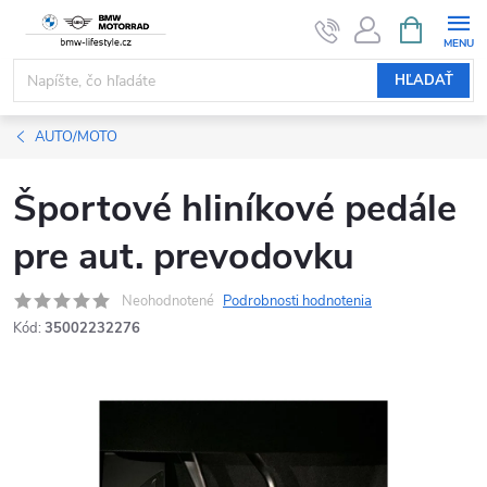
Prejsť
NÁKUPN
KOŠÍK
na
obsah
HĽADAŤ
AUTO/MOTO
Športové hliníkové pedále
pre aut. prevodovku
Neohodnotené
Podrobnosti hodnotenia
Kód:
35002232276