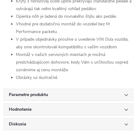
Kryty z nerezovej ocele úplne prekrývajú štandardné pedále a
vytvárajú tak veľmi kvalitný vzhľad pedálov.
Opierka nôh je ladená do rovnakého štýlu ako pedále.
Vhodné pre dodatočnú montáž do vozidiel bez M
Performance packetu.
V prípade objednávky prosíme o uvedenie VIN čísla vozidla,
aby sme skontrolovali kompatibilitu s vaším vozidlom.
Montáž v našich servisných miestach je možná
predchádzajúcom dohovore, kedy Vám s určitosťou vopred
oznámime aj cenu montáže.
Obrázky sú ilustračné.
Parametre produktu
Hodnotenie
Diskusia