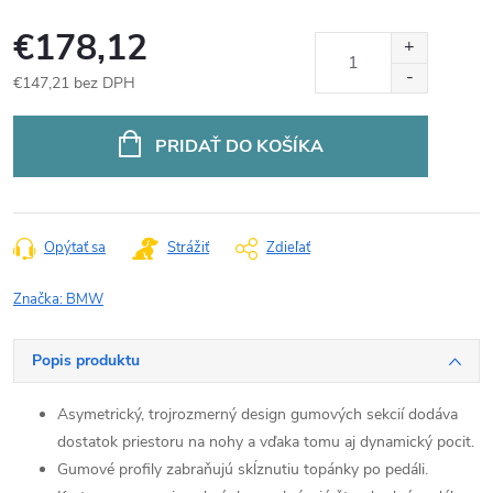
€178,12
€147,21 bez DPH
Jednotková
cena:
PRIDAŤ DO KOŠÍKA
Opýtať sa
Strážiť
Zdieľať
Značka:
BMW
Popis produktu
Asymetrický, trojrozmerný design gumových sekcií dodáva
dostatok priestoru na nohy a vďaka tomu aj dynamický pocit.
Gumové profily zabraňujú skĺznutiu topánky po pedáli.