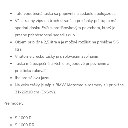
Táto vodotesná taška sa pripevní na sedadlo spolujazdca.
Všestranný zips na troch stranách pre ľahký prístup a má
spodnú dosku EVA s protišmykovým povrchom, ktorý je
presne prispôsobený sedadlu duo.
Objem približne 2,5 litra a je možné rozšíriť na približne 5,5
litra.
Vnútorné vrecko tašky je s rolovacím zapínaním.
Taška má bezpečné a rýchle trojbodové pripevnenie a
praktickú rukoväť.
Iba pre sólovú jazdu.
Na veku tašky je nápis BMW Motorrad a rozmery sú približne
31x26x10 cm (DxŠxV).
Pre modely:
S 1000 R
S 1000 RR