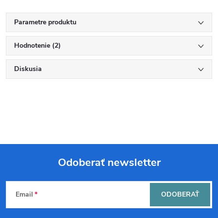
Parametre produktu
Hodnotenie (2)
Diskusia
Odoberať newsletter
Z
Email
ODOBERAŤ
á