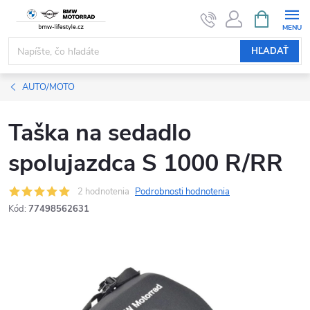
Prejsť
NÁKUPN
KOŠÍK
na
obsah
HĽADAŤ
AUTO/MOTO
Taška na sedadlo
spolujazdca S 1000 R/RR
2 hodnotenia
Podrobnosti hodnotenia
Kód:
77498562631