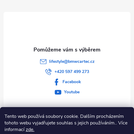
t
í
lifestyle
@
bmwcartec.cz
+420 597 499 273
Facebook
Youtube
Tento web používá soubory cookie. Dalším procházením
Informace pro vás
tohoto webu vyjadřujete souhlas s jejich používáním.. Více
informací
zde.