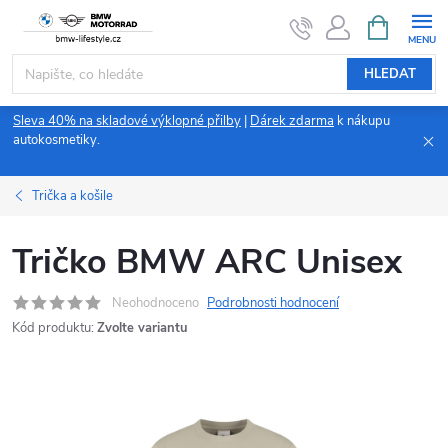
Přejít
NÁKUPNÍ
KOŠÍK
na
obsah
HLEDAT
Sleva 40% na skladové výklopné přilby
|
Dárek zdarma
k nákupu
autokosmetiky.
Trička a košile
Tričko BMW ARC Unisex
Neohodnoceno
Podrobnosti hodnocení
Kód produktu:
Zvolte variantu