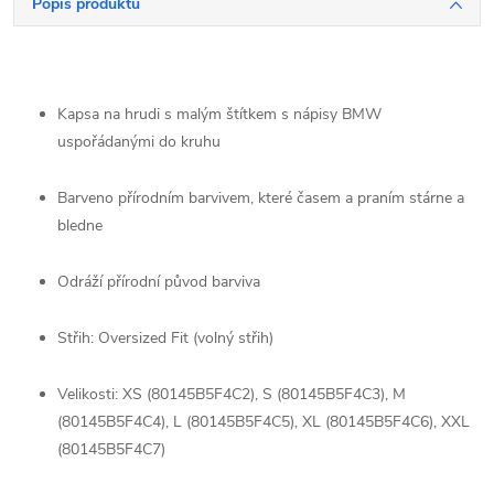
Popis produktu
Kapsa na hrudi s malým štítkem s nápisy BMW
uspořádanými do kruhu
Barveno přírodním barvivem, které časem a praním stárne a
bledne
Odráží přírodní původ barviva
Střih: Oversized Fit (volný střih)
Velikosti: XS (80145B5F4C2), S (80145B5F4C3), M
(80145B5F4C4), L (80145B5F4C5), XL (80145B5F4C6), XXL
(80145B5F4C7)