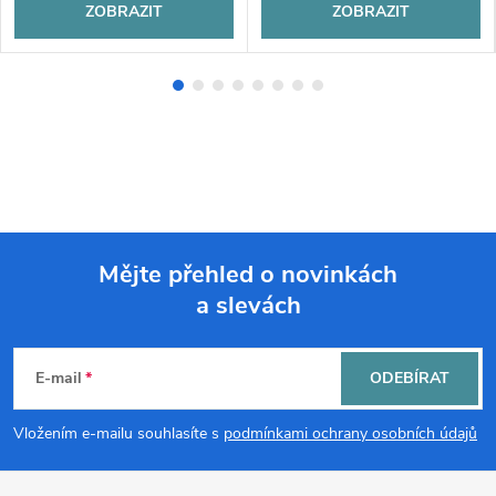
ZOBRAZIT
ZOBRAZIT
Mějte přehled o novinkách
a slevách
Z
á
E-mail
ODEBÍRAT
p
Vložením e-mailu souhlasíte s
podmínkami ochrany osobních údajů
a