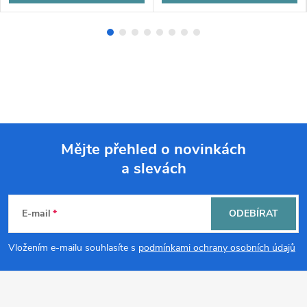
Mějte přehled o novinkách
a slevách
Z
á
E-mail
ODEBÍRAT
p
Vložením e-mailu souhlasíte s
podmínkami ochrany osobních údajů
a