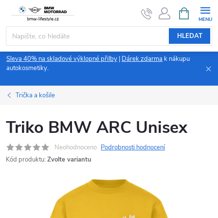
Přejít
NÁKUPNÍ
KOŠÍK
na
obsah
HLEDAT
Sleva 40% na skladové výklopné přilby
|
Dárek zdarma
k nákupu
autokosmetiky.
Trička a košile
Triko BMW ARC Unisex
Neohodnoceno
Podrobnosti hodnocení
Kód produktu:
Zvolte variantu