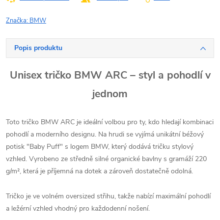
Značka:
BMW
Popis produktu
Unisex tričko BMW ARC – styl a pohodlí v
jednom
Toto tričko BMW ARC je ideální volbou pro ty, kdo hledají kombinaci
pohodlí a moderního designu. Na hrudi se vyjímá unikátní béžový
potisk "Baby Puff" s logem BMW, který dodává tričku stylový
vzhled. Vyrobeno ze středně silné organické bavlny s gramáží 220
g/m², která je příjemná na dotek a zároveň dostatečně odolná.
Tričko je ve volném oversized střihu, takže nabízí maximální pohodlí
a ležérní vzhled vhodný pro každodenní nošení.